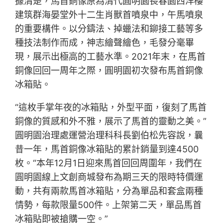
據清楚，馬首銅像原為清代圓明園長春園西洋樓
建筑群海晏堂外十二生肖獸首噴泉中，午馬噴泉
的重要構件。以分鑄法、掉蠟法和鉚接工藝等多
種技法制作而成，神志繪聲繪色，毛發分毫畢
現，展示出極高的工藝水準。2021年末，在馬首
銅像回回一周年之際，圓明園初次發布馬首銅像
冰箱貼。
“這枚手掌年夜的冰箱貼，外型平面，復刻了馬首
銅像的質感和外不雅，展示了馬首的靈動之美。”
圓明園治理處運營治理科科長劉伯松先容說，曩
昔一年，馬首銅像冰箱貼的累計銷量到達4500
枚。“本年12月1日迎來馬首回回周圍年，我們在
圓明園線上文創商城發布為期三天的限時特價運
動，共有兩款馬首冰箱貼，分為單品和套盒兩種
情勢，每款限量500件。上架第二天，單品馬首
冰箱貼即被搶購一空。”