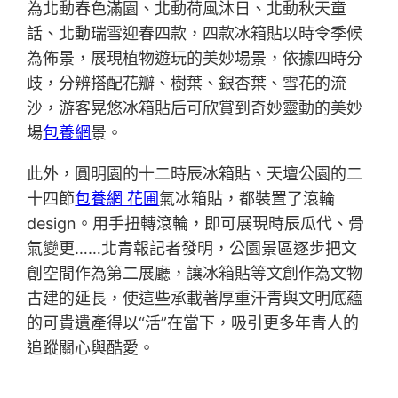
為北動春色滿園、北動荷風沐日、北動秋天童
話、北動瑞雪迎春四款，四款冰箱貼以時令季候
為佈景，展現植物遊玩的美妙場景，依據四時分
歧，分辨搭配花瓣、樹葉、銀杏葉、雪花的流
沙，游客晃悠冰箱貼后可欣賞到奇妙靈動的美妙
場
包養網
景。
此外，圓明園的十二時辰冰箱貼、天壇公園的二
十四節
包養網 花圃
氣冰箱貼，都裝置了滾輪
design。用手扭轉滾輪，即可展現時辰瓜代、骨
氣變更……北青報記者發明，公園景區逐步把文
創空間作為第二展廳，讓冰箱貼等文創作為文物
古建的延長，使這些承載著厚重汗青與文明底蘊
的可貴遺產得以“活”在當下，吸引更多年青人的
追蹤關心與酷愛。