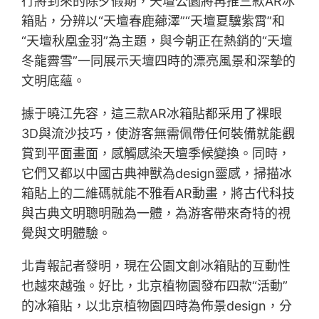
行將到來的除夕假期，天壇公園將再推三款AR冰
箱貼，分辨以“天壇春鹿薌澤”“天壇夏驥紫霄”和
“天壇秋凰金羽”為主題，與今朝正在熱銷的“天壇
冬龍霽雪”一同展示天壇四時的漂亮風景和深摯的
文明底蘊。
據于曉江先容，這三款AR冰箱貼都采用了裸眼
3D與流沙技巧，使游客無需佩帶任何裝備就能觀
賞到平面畫面，感觸感染天壇季候變換。同時，
它們又都以中國古典神獸為design靈感，掃描冰
箱貼上的二維碼就能不雅看AR動畫，將古代科技
與古典文明聰明融為一體，為游客帶來奇特的視
覺與文明體驗。
北青報記者發明，現在公園文創冰箱貼的互動性
也越來越強。好比，北京植物園發布四款“活動”
的冰箱貼，以北京植物園四時為佈景design，分