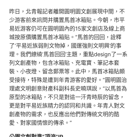
昨日，北青報記者離開圓明園文創展現中間，不
少游客前來訊問并購置馬首冰箱貼。今朝，市平
易近游客仍可在圓明園內的15家文創店及線上商
城按原價購置馬首冰箱貼。“馬首的回回，詮釋
了‘平易近族弱則文物掉，國運強則文明興’的事
理。我們繚繞‘馬首回回’主題，重點design了一系
列文創產物，包含冰箱貼、充電寶、筆記本套
裝、小夜燈、留念郵票等。此中，馬首冰箱貼頗
受接待，特殊是遭到年青游客的愛好。”圓明園治
理處文明創意財產科副科長史曉琪說，“以馬首為
原型的冰箱貼，不只是對這一汗青時辰的留念，
更是對平易近族精力的認同和共識。年青人對文
創產物的需求，也反應出他們對傳統文明的酷
愛、對家國情懷的傳承。”
公園文創對準“頂流”IP