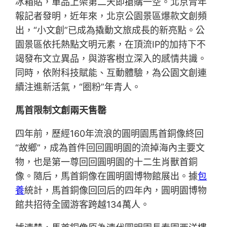
冰箱貼，單品上架第二天即搶購一空。北京青年
報記者發明，近年來，北京公園景區爆款文創頻
出，“小文創”已成為撬動文旅成長的新亮點。公
園景區依托熱點文明元素，在頂流IP的加持下不
竭發布文立異品，與游客樹立深入的感情共識。
同時，依附科技賦能、互動體驗，為公園文創連
續注進新活氣，“圈粉”年青人。
馬首限制文創兩天售罄
四年前，歷經160年流浪的圓明園馬首銅像終回
“故鄉”，成為首件回回圓明園的流掉海內主要文
物，也是第一尊回回圓明園的十二生肖獸首銅
像。隨后，馬首銅像在圓明園博物館展出。據
包
養
統計，馬首銅像回回后的四年內，圓明園博物
館共招待全國游客跨越134萬人。