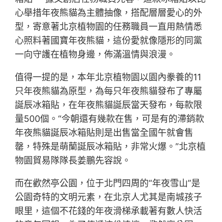
心舉措年夜熊貓為主體抽像，搭配層層愛心的外
型，寄意著北京植物園的任務職員一直用熱情悉
心照料著國寶年夜熊貓，這份愛就像隱形的同黨
一向守護在植物身邊，佈滿溫情與浪漫。
值得一提的是，本年北京植物園以園內豢養的11
只年夜熊貓為原型，為每只年夜熊貓發布了專屬
誕辰冰箱貼，在年夜熊貓誕辰當天發布，每款限
量500個。“今朝還有幾款在售，可是有的滯銷款
年夜熊貓誕辰冰箱貼則是出售當全國午就會售
罄，特殊是萌蘭誕辰冰箱貼，非常火爆。”北京植
物園貿易隊隊長姜鵬先容說。
而在歡然亭公園，位于北門四周的“年夜雪山”是
公園奇特的文明元素，在北京人尤其是南城孩子
眼里，這個不花錢的年夜滑梯承載著有數人快活