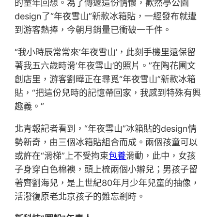
的童年回想。為了傳遞這份情懷，歡然亭公園
design了“年夜雪山”新款冰箱貼，一經發布就遭
到游客熱捧，今朝月銷量已衝破一千件。
“我小時辰常常來‘年夜雪山’，此刻手機里還保留
著我五六歲時滑‘年夜雪山’的照片。”在陶花圃文
創店里，游客劉曄正在尋覓“年夜雪山”新款冰箱
貼，“把這份兒時的記憶帶回家，我感到特殊有興
趣義。”
北青報記者看到，“年夜雪山”冰箱貼的design情
勢新奇，由三個冰箱貼組合而成。兩個孩童可以
或許在“滑梯”上不受拘束
包養
滑動，此中，女孩
子身穿白色棉襖，頭上梳兩個小辮兒；男孩子留
著齊劉海兒，是上世紀80年月少年兒童的抽像，
活潑復原老北京孩子的難忘剎時。