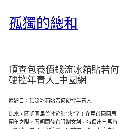
跳
至
孤獨的總和
主
要
內
容
頂查包養價錢流冰箱貼若何
硬控年青人_中國網
原題目：頂流冰箱貼若何硬控年青人
比來，圓明園馬首冰箱貼“火”了！在馬首回回周
圍年之際，圓明園發布限制文創，特價出售馬首