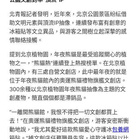
北青報記者發明，近年來，北京公園景區紛紜借
助文明元素與頂流IP抽像，連續發布富有創意的
冰箱貼等文立異品，與游客之間樹立起深摯的感
情聯絡接觸。
提到北京植物園，年夜熊貓是最受追蹤關心的植
物之一，“熊貓熱”連續登上熱搜榜單。在北京植
物園內，有三處自營文創店，此中最年夜的就是
位于年夜熊貓館內的奧運熊貓禮物旗艦文創店。
300余種以北京植物園年夜熊貓抽像為主題的文
創產物，簡直個個都是滯銷品。
“一離開熊貓館，我恨不得把一切文創都買上
去！”在奧運熊貓禮物旗艦文創店，游客安密斯衝
動地說，“我尤其愛好這款熊貓愛心守護冰
包養網
箱貼。”據文創店任務職員先容，這款冰箱貼以比