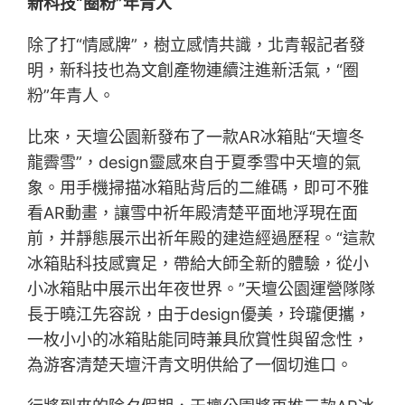
新科技“圈粉”年青人
除了打“情感牌”，樹立感情共識，北青報記者發
明，新科技也為文創產物連續注進新活氣，“圈
粉”年青人。
比來，天壇公園新發布了一款AR冰箱貼“天壇冬
龍霽雪”，design靈感來自于夏季雪中天壇的氣
象。用手機掃描冰箱貼背后的二維碼，即可不雅
看AR動畫，讓雪中祈年殿清楚平面地浮現在面
前，并靜態展示出祈年殿的建造經過歷程。“這款
冰箱貼科技感實足，帶給大師全新的體驗，從小
小冰箱貼中展示出年夜世界。”天壇公園運營隊隊
長于曉江先容說，由于design優美，玲瓏便攜，
一枚小小的冰箱貼能同時兼具欣賞性與留念性，
為游客清楚天壇汗青文明供給了一個切進口。