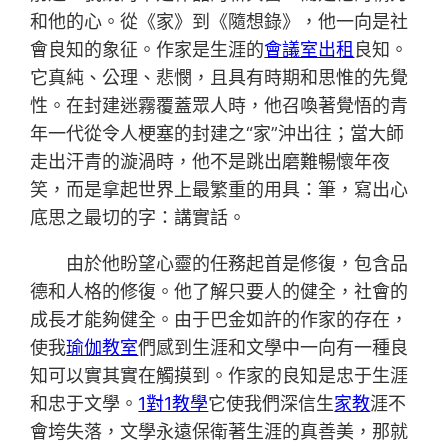
和他的心。從《家》到《隨想錄》，他一向是社
會良知的象征。作家是生涯的
會議室出租
良知。
它真純、公理、悲憫，且具有時期和思惟的先覺
性。在封建迷霧覆蓋眾人時，他召喚著覺悟的青
年一代從令人梗塞的封建之“家”沖出往；當大師
走出汗青的漩渦時，他不是跳出磨難暢懷年夜
笑，而是拿起世界上最繁重的用具：筆，寫出心
底思之最切的字：講實話。
由於他盼望心靈的任務起首是修復，包含品
德和人格的修復。他了解只要人的健全，社會的
成長才能夠健全。由于巴金如許的作家的存在，
使我
瑜伽教室
們感到生涯和文學中一向有一種良
知可以實其實在觸摸到。作家的良知是忠于生涯
和忠于文學。
1對1教學
它使我們深信生
家教
涯不
會垮失落，文學永遠保衛著生涯的真善美，那就