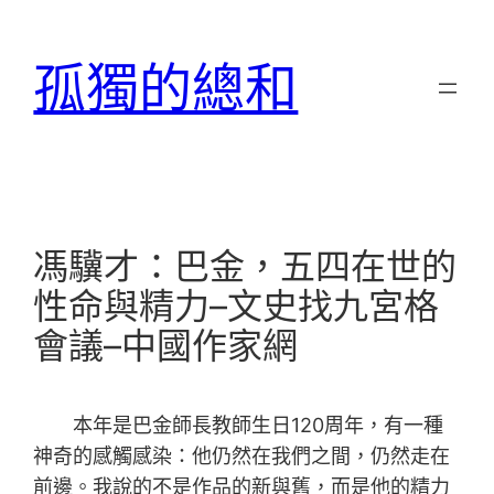
跳
至
孤獨的總和
主
要
內
容
馮驥才：巴金，五四在世的
性命與精力–文史找九宮格
會議–中國作家網
本年是巴金師長教師生日120周年，有一種
神奇的感觸感染：他仍然在我們之間，仍然走在
前邊。我說的不是作品的新與舊，而是他的精力