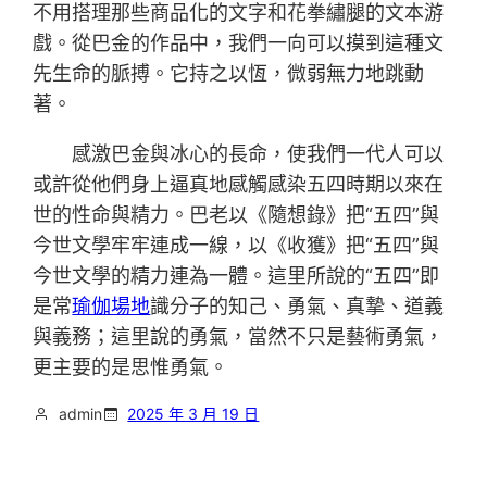
不用搭理那些商品化的文字和花拳繡腿的文本游
戲。從巴金的作品中，我們一向可以摸到這種文
先生命的脈搏。它持之以恆，微弱無力地跳動
著。
感激巴金與冰心的長命，使我們一代人可以
或許從他們身上逼真地感觸感染五四時期以來在
世的性命與精力。巴老以《隨想錄》把“五四”與
今世文學牢牢連成一線，以《收獲》把“五四”與
今世文學的精力連為一體。這里所說的“五四”即
是常
瑜伽場地
識分子的知己、勇氣、真摯、道義
與義務；這里說的勇氣，當然不只是藝術勇氣，
更主要的是思惟勇氣。
admin
2025 年 3 月 19 日