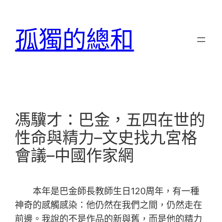
跳
至
孤獨的總和
主
要
內
容
馮驥才：巴金，五四在世的
性命與精力–文史找九宮格
會議–中國作家網
本年是巴金師長教師生日120周年，有一種
神奇的感觸感染：他仍然在我們之間，仍然走在
前邊。我說的不是作品的新與舊，而是他的精力