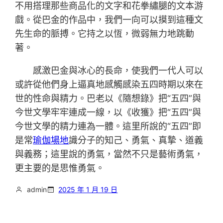
不用搭理那些商品化的文字和花拳繡腿的文本游
戲。從巴金的作品中，我們一向可以摸到這種文
先生命的脈搏。它持之以恆，微弱無力地跳動
著。
感激巴金與冰心的長命，使我們一代人可以
或許從他們身上逼真地感觸感染五四時期以來在
世的性命與精力。巴老以《隨想錄》把“五四”與
今世文學牢牢連成一線，以《收獲》把“五四”與
今世文學的精力連為一體。這里所說的“五四”即
是常
瑜伽場地
識分子的知己、勇氣、真摯、道義
與義務；這里說的勇氣，當然不只是藝術勇氣，
更主要的是思惟勇氣。
admin
2025 年 1 月 19 日