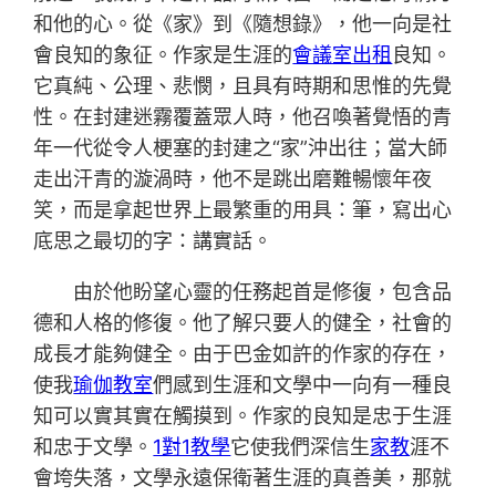
和他的心。從《家》到《隨想錄》，他一向是社
會良知的象征。作家是生涯的
會議室出租
良知。
它真純、公理、悲憫，且具有時期和思惟的先覺
性。在封建迷霧覆蓋眾人時，他召喚著覺悟的青
年一代從令人梗塞的封建之“家”沖出往；當大師
走出汗青的漩渦時，他不是跳出磨難暢懷年夜
笑，而是拿起世界上最繁重的用具：筆，寫出心
底思之最切的字：講實話。
由於他盼望心靈的任務起首是修復，包含品
德和人格的修復。他了解只要人的健全，社會的
成長才能夠健全。由于巴金如許的作家的存在，
使我
瑜伽教室
們感到生涯和文學中一向有一種良
知可以實其實在觸摸到。作家的良知是忠于生涯
和忠于文學。
1對1教學
它使我們深信生
家教
涯不
會垮失落，文學永遠保衛著生涯的真善美，那就