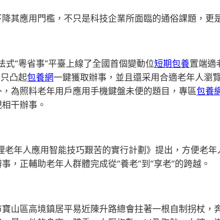
其應用門檻，不只是科技企業所面臨的通俗課題，更是
法式“粵省事”平臺上線了全國首個變動位
短期包養
置端適
不只凸起
包養網
一鍵獲取辦事，並且還采用合適老年人瀏覽習
外，為照料老年用戶應用手機鍵盤未便的題目，專區
包養
現相干辦事。
處理老年人應用智能技巧艱苦的實行計劃》提出，方便老年
事，正輔助老年人群體完成從“養老”到“享老”的跨越。
市寶山區高境鎮居平易近陳升路總會拄著一根自制拐杖，