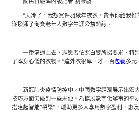
國民日報海內版記者 劉樂藝
“天冷了，我想買件羽絨年夜衣，費事你給我推舉一
遂撥通了淘寶老年人數字生涯公益熱線。
一番溝通上去，志愿者依照白叟所撮要求，特別
了本身心儀的衣物。“這外衣很厚，才一百
包養
多元
新冠肺炎疫情防控中，中國數字經濟展示出宏大
技巧方面仍碰到一些未便。為擴展數字化辦事的平
搭建起智能“橋梁”，輔助更多人享用數字盈利，惠