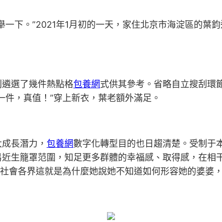
下。”2021年1月初的一天，家住北京市海淀區的葉鈞
遴選了幾件熱點格
包養網
式供其參考。省略自立搜刮環
一件，真值！”穿上新衣，葉老額外滿足。
成長潛力，
包養網
數字化轉型目的也日趨清楚。受制于
易近生籠罩范圍，知足更多群體的幸福感、取得感，在相
及社會各界這就是為什麼她說她不知道如何形容她的婆婆