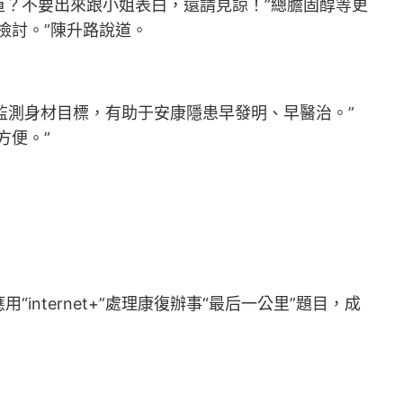
？不要出來跟小姐表白，還請見諒！”總膽固醇等更
檢討。”陳升路說道。
監測身材目標，有助于安康隱患早發明、早醫治。”
方便。”
ernet+”處理康復辦事“最后一公里”題目，成