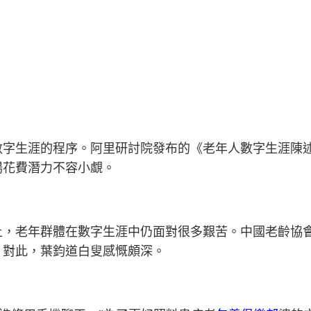
生涯的程序。阿里研討院發布的《老年人數字生涯陳述》
場花費潛力不容小覷。
老年群體在數字生涯中仍面對很多艱苦。中國老齡協會
。對此，葉鈞道白叟感慨頗深。