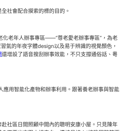
全社會配合摸索的標的目的。
老化老年人辦事專區——“尊老愛老辦事專區”，為老
氣的年夜字體design以及易于辨識的視覺顏色，
網
還增設了語音搜刮辦事效能，不只支撐通俗話、粵
人應用智能化產物和辦事利用。跟著養老辦事與智能
奔赴社區日間照顧中間內的聰明安康小屋。只見陳年