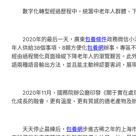
數字化轉型經過歷程中，統籌中老年人群體、下降
2020年的最后一天，廣東
包養條件
政務微信小
年人供給38個事項、8類方便化
包養網
辦事。專區
經由過程簡化頁面操縱下降老年人的瀏覽艱苦。此
語兩種語音輸出方法，並且能主動辨認要害詞，展
2020年11月，國務院辦公廳印發《關于實在
化成長的融會，更有溫度、更有質感的適老產物及辦
天天停止晨練后，
包養網
步進古稀之年的上海