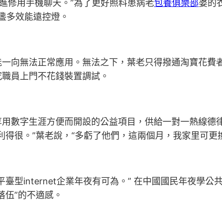
進修用手機聊天。”為了更好照料患病老
包養俱樂部
婆的
一盞多效能遠控燈。
向無法正常應用。無法之下，葉老只得撥通淘寶花費者辦
究職員上門不花錢裝置調試。
享用數字生涯方便而開設的公益項目，供給一對一熱線德律
利得很。”葉老說，“多虧了他們，這兩個月，我家里可更
internet企業年夜有可為。” 在中國國民年夜學
落伍”的不適感。