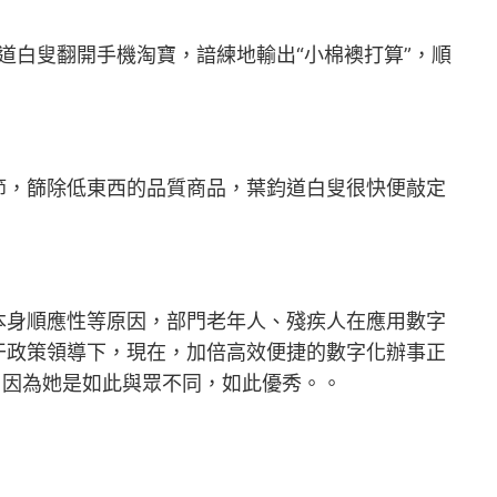
道白叟翻開手機淘寶，諳練地輸出“小棉襖打算”，順
節，篩除低東西的品質商品，葉鈞道白叟很快便敲定
本身順應性等原因，部門老年人、殘疾人在應用數字
干政策領導下，現在，加倍高效便捷的數字化辦事正
，因為她是如此與眾不同，如此優秀。。