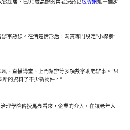
衣食起居，已90歲高齡的葉老決議更
包養網
進一個步
事熱線。在清楚情形后，淘寶專門設定“小棉襖”
風、直播講堂、上門幫辦等多項數字助老辦事。“只
換新的資料了不少新物件。”
公共治理學院傳授馬亮看來，企業的介入，在讓老年人