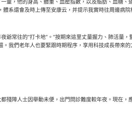
了一量，他的身高、體重、血壓指數，以及脂肪、血糖、道
，體系還會及時上傳至安康云，并提示我實時往周邊病院
爺常往的“打卡地”。“按期來這里丈量握力、肺活量，
趨。我們老年人也要緊跟時期程序，享用科技成長帶來的
人士因舉動未便，出門問診難度較年夜。現在，應用“int