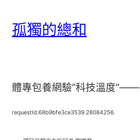
跳
至
孤獨的總和
主
要
內
容
體專包養網驗“科技溫度”—
requestId:68b9bfe3ce3539.28084256.