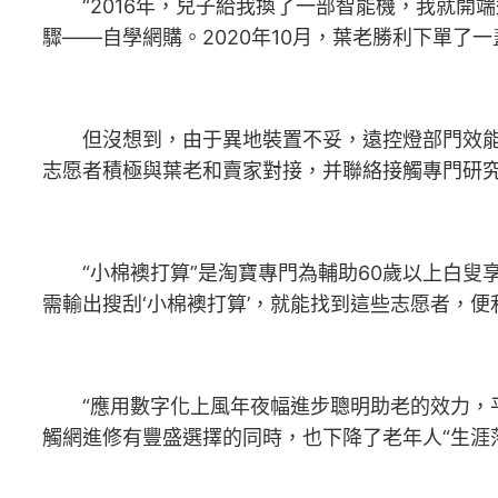
“2016年，兒子給我換了一部智能機，我就開端
驟——自學網購。2020年10月，葉老勝利下單了
但沒想到，由于異地裝置不妥，遠控燈部門效能一
志愿者積極與葉老和賣家對接，并聯絡接觸專門研
“小棉襖打算”是淘寶專門為輔助60歲以上白叟
需輸出搜刮‘小棉襖打算’，就能找到這些志愿者，便
“應用數字化上風年夜幅進步聰明助老的效力，平臺型
觸網進修有豐盛選擇的同時，也下降了老年人“生涯