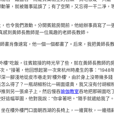
想動筆，就被雜事延誤了；有了空閑，又忘得一干二凈，
止，也令我們激動。分開賓館房間前，他給辦事員寫了一張
真感到黃師長教師是一位風趣的老師長教師。
教師畫肖像速寫，他一個一個都畫了。后來，我把黃師長
“樓外樓”吃飯，往賓館接的時光早了些，就在黃師長教師的
次。”接著，他回想起第一次來杭州時產生的事：“1948
深一腳淺地從皮市巷走到‘樓外樓’，由於身上沒帶幾多
這怎么得了？一瓶胡椒粉比一碗面還貴，我又沒有付胡椒
靜推到另一張桌子上，然后慢吞
瑜伽教室
吞地把那碗面吃
好這幅草圖，他對我說：“你拿著吧。”隨手就遞給我了
，坐在樓外樓門口面朝西湖的長椅上，一邊賞秋，一邊措