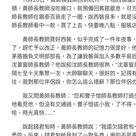
頓，黃師長教師沒吃幾口，就預備回賓館歇息。可方
師長教師在銀泰百貨走了一圈，說西裝良多，就是沒
師長教師看中一款，買了上去。快要晚八點，服裝店
黃師長教師買好西裝，似乎完成了一件年夜事
了，趕忙予以改正。黃師長教師的記憶力很是好，他
茅盾擔負文明部部長，為了讓我餐與加入多數平易
沈葦窗師長教師？他說和沈師長教師很熟，“沈葦
隔七至十天集聚一次，大師聊聊天，很好的。記得
往。我對那位伴侶說，你怎么這么措辭？那位伴侶也
我又問黃師長教師：“您和豐子愷師長教師打過
地看見他，但沒有交通過。豐子愷這小我，了不得。
哈，時光真快……”
說起錢君匋時，黃師長教師說：“我還欠錢君匋
悉的。后來，錢君匋給我刻了一對名章，用的不是