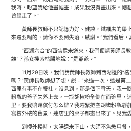
我時，盼望我給他畫幅畫，成果我沒有畫出來。剛
曾經走了。”
黃師長教師不只記憶力好、健談，纖細處的舉
來還要喝的，請你不要倒失落，感謝。”我們看后，
“西湖六合”的西裝還未送來，我們便請黃師長
誰”？孫女搜索枯腸地說：“是爺爺。”
11月29日晚，我們請黃師長教師到西湖邊的
嗎？”黃師長教師想了想，說：“來過一次，這是第二
西厓有事不在報社，沒見到。那是個下雪天，我一腳
粉瓶的蓋子失落上去，一瓶胡椒粉全倒在面碗里，
里，要我賠還償付怎么辦？我趕緊把空胡椒粉瓶靜
寫樓外樓的舊景，連店里的桌子都畫出來了。見我愛
到樓外樓時，太陽還未下山，大師不焦急用餐