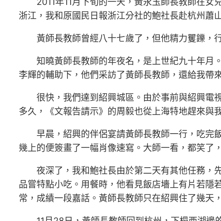
2011年11月下旬的一天，黃永玉師長教師
浙江，我和原國民日報浙江分社的鮑社長赴杭州蕭
黃師長教師曾經八十七歲了，但他精力矍鑠，
知曉黃師長教師的年夜名，是上世紀九十年月。
李輝的輔助下，他們采訪了黃師長教師，還給我帶來
很快，我們達到紹興城區。由於事前與紹興電
多久，《文報告請示》的周毅也從上海特地趕來與
早晨，紹興的伴侶宴請黃師長教師一行，吃完
幾上的便簽畫了一幅肖像速寫。大師一看，都笑了
夜深了，我和鮑社長由於第二天有其他任務，
品嘗特點小吃。用餐時，他看見飯店墻上有片若隱
常，成績一段嘉話。黃師長教師只在紹興住了幾天
11月28日，黃師長教師回到杭州，下榻西湖