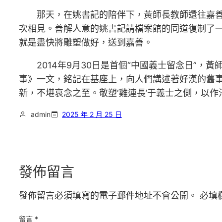
那天，在姚書記的陪伴下，黃師長教師還往嘉
次相見。善解人意的姚書記請檔案館的同道復制了
就是盡快將雕塑做好，送到嘉善。
2014年9月30日是首個“中國義士留念日”
事》一文，銘記在基座上，向人們講述著好漢的舊事
新，不堪哀念之至。敬塑‘雞連長’于義士之側，以作
admin
2025 年 2 月 25 日
發佈留言
發佈留言必須填寫的電子郵件地址不會公開。
必填
留言
*