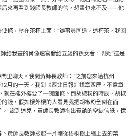
等后來再看到錢師長教師的信，想畫也來不及——他
便條，壓在茶杯上面：“辦事員同道，這杯茶，我回
教師給我畫的肖像速寫發給五歲的孫女看，問她“這是
房間里聊天。我問黃師長教師：“之前您來過杭州
年12月的一天，我到《西北日報》找章西厓，不意章
錢，就在樓外樓要了一碗面條。倒胡椒粉的時辰，胡椒
粉的錢，假如樓外樓的人看見我把胡椒粉全倒在面
了。”說到這兒，黃師長教師掏出賓館的空缺信紙，憶
。
辭。黃師長教師撿起一片剛從梧桐樹上飄上去的葉