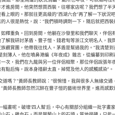
才進房間，他突然想買西裝，往哪家店呢？我們想了半天
看上眼的。那就往更高級的“西湖六合”再了解一下狀況
的人很是熱忱，說：“我們頓時調劑一下，隨后就把西裝
，如釋重負。回到房間，他躺在沙發里和我們聊天，伴侶
了解我研討茅盾、豐子愷、錢君匋等浙江文明名人，我問他
近族觀賞團，他帶我往找人。茅盾是幫過我的。”我清楚到
窗是刻薄人，他在噴鼻港編《年夜成》雜志，從編纂到印刷
有一次，我們在九龍與另一位伴侶相聚，那位伴侶說張年
有點后悔，說本身措辭太直，掉臂及他人的感觸感染”。
交道嗎？”黃師長教師說：“很惋惜，我與很多人無緣交
”黃師長教師忽然沉醉在豐子愷的藝術世界里，進而感歎
一幅畫呢。破壞‘四人幫’后，中心有關部分組織一批字畫
壽山石、雞血石，而是賀蘭山上的石頭，質地很硬，只能