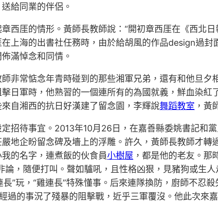
，送給同業的伴侶。
起章西厓的情形。黃師長教師說：“開初章西厓在《西北日
上海的出書社任務時，由於給胡風的作品design過封
間佈滿悼念和同情。
師非常惦念年青時碰到的那些湘軍兄弟，還有和他旦夕相
擊日軍時，他熟習的一個連所有的為國就義，鮮血染紅了
些來自湘西的抗日好漢建了留念園，李輝說
舞蹈教室
，黃
定招待事宜。2013年10月26日，在嘉善縣委姚書記
莊嚴地企盼留念碑及墻上的浮雕。許久，黃師長教師才轉
小我的名字，連煮飯的伙食員
小樹屋
，都是他的老友。那時
非論，隨便打叫。聲如驢吼，且性格凶狠，見豬狗或生人
雞連長”玩，“雞連長”特殊懂事。后來連隊換防，廚師不忍
即經過的事況了殘暴的阻擊戰，近乎三軍覆沒。他此次來嘉