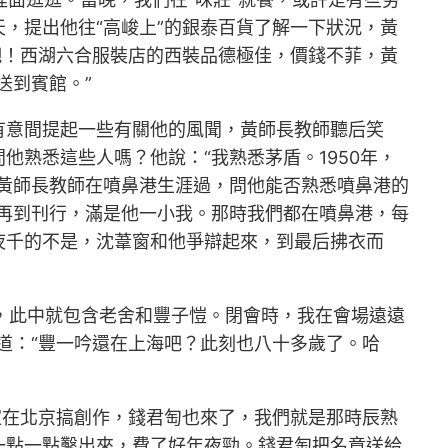
，提出他往“高峻上”的銀泰百貨了解一下狀況，黃
吧！西湖六合服裝店的西裝品德極佳，價錢不菲，黃
送到賓館。”
有意間提起一些有關他的風聞，黃師長教師聽后笑
熟悉這些人嗎？他說：“我熟悉茅盾。1950年，
黃師長教師在噴鼻港生涯過，問他能否熟悉噴鼻港的
再到刊行，滿是他一小我。那時我們都在噴鼻港，每
夜千的不是，沈葦窗和他爭辯起來，到最后拂衣而
通，此中就包含老舍和豐子愷。閉會時，我在會場遠遠
道：“豐一吟還在上海吧？此刻也八十多歲了。哈
家在北京搞創作，錢君匋也來了，我們就是那時辰熟
一點一點鑿出來，費了好年夜勁。錢君匋把名章送給