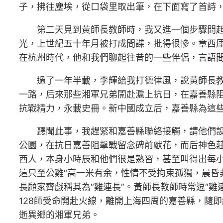
子，拂往塵埃，從口袋里取出筆，在下面寫了首詩
第二天見到黃師長教師時，我又進一個步驟問
光，上世紀五十年月被打成間諜，批得很慘。章西厓在
在杭州時代，他和我們聊起往昔的一些伴侶，言語
過了一年半載，李輝給我打德律風，說黃師長教
一路，后來那些湘軍兄弟開赴滬上抗日，在嘉善縣阻
抗戰精力，永載史冊。新中國成立后，嘉善縣為這
聽聞此事，我趕緊和嘉善縣聯絡接觸，請他們設
公園，在抗日嘉善阻擊戰留念碑前獻花，而后神色
西人，本身小時辰和他們很是熟習，甚至叫得出每
這只至公雞“高一米有余，性情不受拘束孤獨，晨昏
長顧家齊戲稱其為“雞連長”。黃師長教師時常逗“
128師受命開赴火線，離開上海四周的嘉善縣，隨
逝異鄉的湘軍兄弟。