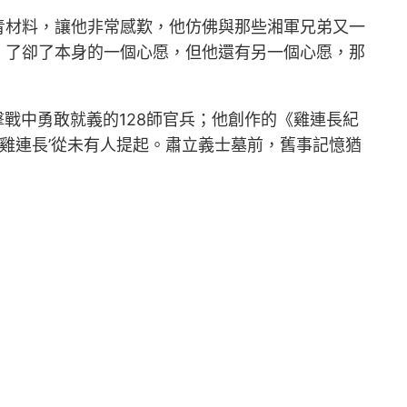
青材料，讓他非常感歎，他仿佛與那些湘軍兄弟又一
，了卻了本身的一個心愿，但他還有另一個心愿，那
擊戰中勇敢就義的128師官兵；他創作的《雞連長紀
雞連長’從未有人提起。肅立義士墓前，舊事記憶猶