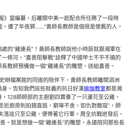
報》當編纂，后離開中美一起配合所任務了一段時
面，遭了年夜罪……”黃師長教師是個很是懷舊的人，
處的“雞連長”！黃師長教師說他小時辰就跟湘軍在
一條河。“嘉善阻擊戰”詮釋了中國甲士不平不撓的
師長教師預備做一個“雞連長”的雕塑，送給嘉善。
和黨史辦檔案館的同道的陪伴下，黃師長教師離開泗洲
過身，告知我們這些就義的抗日好漢
瑜伽教室
都是湘
，128師師部的主廚劉四寶養了一只蘆花至公雞，
走近廚房則拍翅直追，窮啄不舍，如仇對敵寇”，師
殺失落這只至公雞，便帶著它行軍。周全抗戰迸發后，
善，就是想做一個“雞連長”的雕塑，永遠陪同那些長