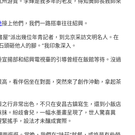
、杭州游覽。李輝是我多年的老友，得知黃師長教師來
。
地
接上他們，我們一路搭車往往紹興。
書屋”派出幾位年青記者，到北京采訪文明名人。在
石頭砸他人的腳。”我印象深入。
委宣揚部和紹興電視臺的引導曾經在飯館等待。沒過
很高，看伴侶坐在對面，突然來了創作沖動，拿起茶
興之行非常出色，不只在安昌古鎮寫生，還到小飯店
抹抹。紛歧會兒，一幅水墨畫呈現了，世人驚喜異
趕緊搖手，設法才未釀成實際。
裡面逛逛。當晚，我們在“味莊”就餐，或許是有些勞