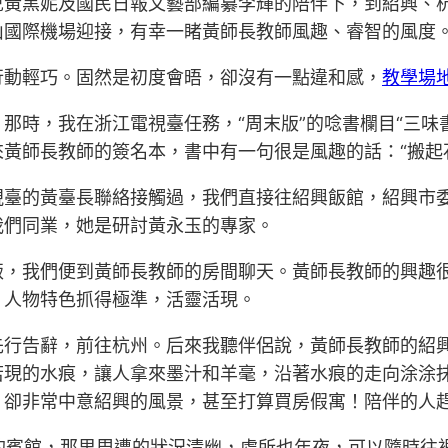
在女兒黃黑妮及國民日報文藝部編纂李輝的陪伴下，到紹興
山國際機場迎接，有幸一睹黃師長教師風趣、睿智的風度
行動輕巧。固然是初度會晤，卻沒有一點違和感，
教學場
那時，我在浙江電視臺任務，“周末版”的唸書欄目“三味
黃師長教師的簽名本，書中有一句很是風趣的話：“搬起
視臺的黃臺長聯絡接觸過，我們直接往紹興飯館，紹興市
我們同業，她是研討黃永玉的專家。
飯，我們便到黃師長教師的房間聊天。黃師長教師的興趣
，人物特色抓得極準，活靈活現。
先行告辭，前往杭州。后來我聽伴侶說，黃師長教師的紹
若現的水痕，讓人拿來墨汁和羊毫，沿著水痕的走向涂涂
，卻非常中意紹興的風景，甚至打算買房假寓！陪伴的人
邊的賓館，那里周遭的狀況清幽，處所也年夜，可以隨時往