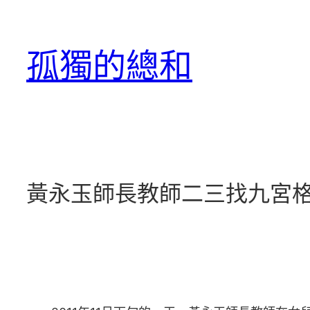
跳
至
孤獨的總和
主
要
內
容
黃永玉師長教師二三找九宮格