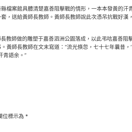
善縣檔案館具體清楚嘉善阻擊戰的情形，一本本發黃的汗
一套，送給黃師長教師。黃師長教師說此次憑吊抗戰好漢
，黃師長教師做的雕塑于嘉善泗洲公園落成，以此弔唁嘉善阻
。黃師長教師在文末寫道：“流光倏忽，七十七年曩昔，‘
汗青語余。”
欄位標示為
*