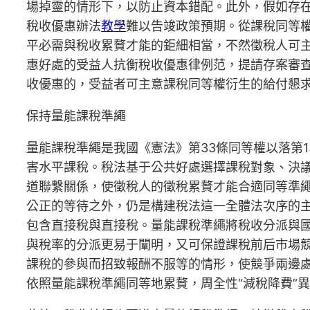
場掉靈的情形下，以防止資本錯配。此外，假如存
稅收優惠辦法
教學
難以告竣政策預期。從課稅同等
平必需與稅收累贅才能的鉅細相當，不然徵稅人可
惠好處的受益人抗衡稅收優惠律例范，提請存案審
收優惠的，受益者可主意課稅同等權衍生的給付懇
保持量能課稅準繩
量能課稅準繩是我國《憲法》第33條同等權以落第
害水平課稅。稅法基于公共好處選擇課稅對象、決
道聯繫關係，使徵稅人的徵稅累贅才能合適同等準
公正的等待之外，仍是構建稅法這一全體法次序的
包含直接稅與直接稅。量能課稅準繩將稅收分派與
與稅率的分派更易于闡明，又可保證課稅前后市場
課稅的參與而招致報酬不服等的情形，使競爭兩邊
依照量能課稅準繩同等地累贅，周全性“減稅降費”