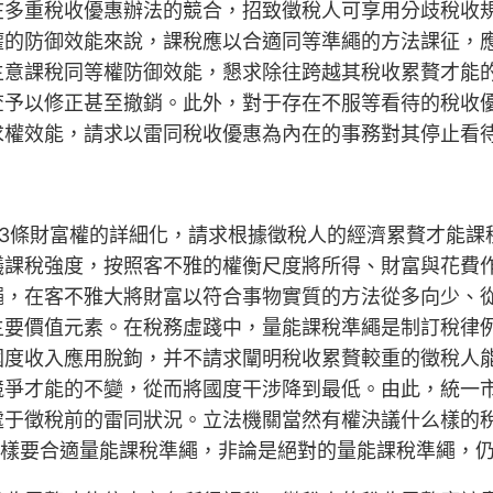
在多重稅收優惠辦法的競合，招致徵稅人可享用分歧稅收
權的防御效能來說，課稅應以合適同等準繩的方法課征，
主意課稅同等權防御效能，懇求除往跨越其稅收累贅才能
查予以修正甚至撤銷。此外，對于存在不服等看待的稅收
求權效能，請求以雷同稅收優惠為內在的事務對其停止看
13條財富權的詳細化，請求根據徵稅人的經濟累贅才能
議課稅強度，按照客不雅的權衡尺度將所得、財富與花費
繩，在客不雅大將財富以符合事物實質的方法從多向少、
主要價值元素。在稅務虛踐中，量能課稅準繩是制訂稅律
國度收入應用脫鉤，并不請求闡明稅收累贅較重的徵稅人
競爭才能的不變，從而將國度干涉降到最低。由此，統一
處于徵稅前的雷同狀況。立法機關當然有權決議什么樣的
異樣要合適量能課稅準繩，非論是絕對的量能課稅準繩，