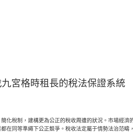
找九宮格時租長的稅法保證系統
、簡化稅制，建構更為公正的稅收周遭的狀況。市場經濟
業都在同等準繩下公正競爭。稅收法定屬于情勢法治范疇