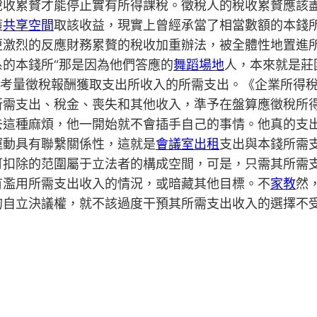
稅收累贅才能停止實有所得課稅。徵稅人的稅收累贅應該
獲
共享空間
取該收益，現實上曾經承當了相當數額的本錢
更激烈的反應財務累贅的稅收加重辦法，被全體性地置進
的本錢所“那是因為他們答應的
舞蹈場地
人，本來就是莊
上考量徵稅報酬獲取支出所收入的所需支出。《企業所得稅
所需支出、稅金、喪失和其他收入，準予在盤算應徵稅所
去這種麻煩，他一開始就不會插手自己的事情。他真的支
運動具有聯繫關係性，這就是
會議室出租
支出與本錢所需
可扣除的范圍屬于立法者的構成空間，可是，只需其所需
有濫用所需支出收入的情況，或暗藏其他目標。不
家教
然
的自立決議權，就不該過度干預其所需支出收入的選擇不