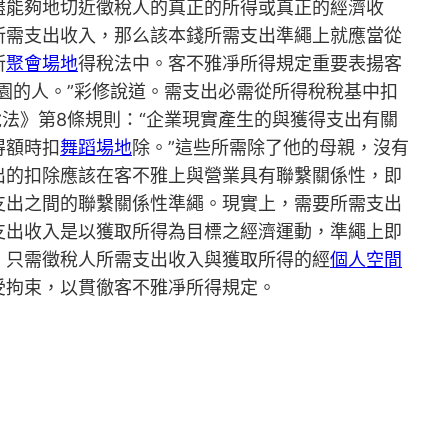
盡能夠地切近徵稅人的真正的所得或真正的經濟收
所需支出收入，那么該本錢所需支出準繩上就應當從
所
聚會場地
得稅法中。客不雅凈所得規定重要表揚客
園的人。”彩修說道。需支出必需從所得稅稅基中扣
法》第8條規則：“企業現實產生的與獲得支出有關
得額時扣
舞蹈場地
除。”這些所需除了他的母親，沒有
出的扣除應該在客不雅上與營業具有聯繫關係性，即
支出之間的聯繫關係性準繩。現實上，需要所需支出
支出收入是以獲取所得為目標之經濟運動，準繩上即
，只需徵稅人所需支出收入與獲取所得的經
個人空間
受拘束，以貫徹客不雅凈所得規定。