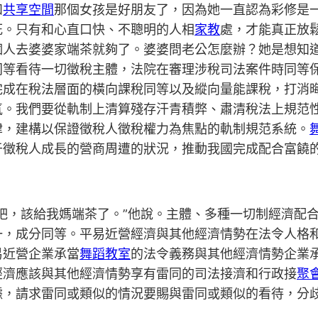
和
共享空間
那個女孩是好朋友了，因為她一直認為彩修是
死。只有和心直口快、不聰明的人相
家教
處，才能真正放
個人去婆婆家端茶就夠了。婆婆問老公怎麼辦？她是想知
同等看待一切徵稅主體，法院在審理涉稅司法案件時同等
完成在稅法層面的橫向課稅同等以及縱向量能課稅，打消
氣。我們要從軌制上清算殘存汗青積弊、肅清稅法上規范
律，建構以保證徵稅人徵稅權力為焦點的軌制規范系統。
于徵稅人成長的營商周遭的狀況，推動我國完成配合富饒
吧，該給我媽端茶了。”他說。主體、多種一切制經濟配
一，成分同等。平易近營經濟與其他經濟情勢在法令人格
易近營企業承當
舞蹈教室
的法令義務與其他經濟情勢企業
經濟應該與其他經濟情勢享有雷同的司法接濟和行政接
聚
據，請求雷同或類似的情況要賜與雷同或類似的看待，分