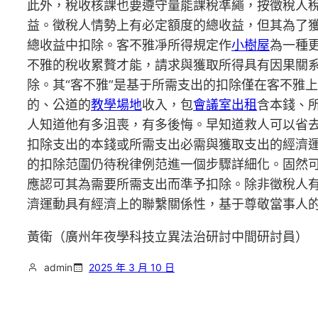
此外，稅收核課也要遵守量能課稅準繩，按徵稅人
益。徵稅人情勢上有必定額度的總收益，但其為了
總收益中扣除。客不雅凈所得規定作
小樹屋
為一種
不雅的稅收累贅才能，請求與獲取所得具有因果關系
除。其“客不雅”是基于所需支出的扣除僅在客不雅
的、公道的
教學場地
收入，包
會議室出租
含本錢、
人知道他有多沮喪，有多後悔。早知道救人可以省
扣除支出的本錢或所需支出必需與獲取支出的經濟
的扣除范圍仍待稅律例范進一個步驟詳細化。固然
應認可其為需要所需支出而準予扣除。除非徵稅人
濟運動具有經濟上的聯繫關係性，基于尊敬當事人
黃衛（廣州年夜學科技立異法治研討中間研討員）
admin
2025 年 3 月 10 日