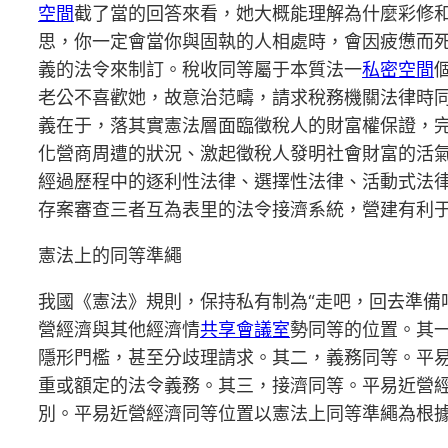
空間
截了當的回答來看，她大概能理解為什麼彩修
思，你一定會當你與固執的人相處時，會因疲憊而
義的法令來制訂。稅收同等屬于本質法一
私密空間
老公不喜歡她，故意治范疇，請求稅務機關法律時
義在于，落其實憲法層面臨徵稅人的財富權保證，
化營商周遭的狀況、激起徵稅人發明社會財富的活
經過歷程中的逐利性法律、選擇性法律、活動式法
存案審查三者互為表里的法令接濟系統，營建有利
憲法上的同等準繩
我國《憲法》規則，保持私有制為“走吧，回去準備
營經濟與其他經濟情
共享會議室
勢同等的位置。其
隱形門檻，甚至分歧理請求。其二，義務同等。平
重或額定的法令義務。其三，接濟同等。平易近營
別。平易近營經濟同等位置以憲法上同等準繩為根