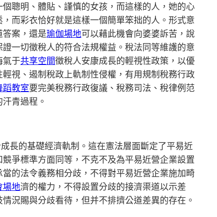
一個聰明、體貼、謹慎的女孩，而這樣的人，她的心
鬆，而彩衣恰好就是這樣一個簡單笨拙的人。形式意
道答案，還是
瑜伽場地
可以藉此機會向婆婆訴苦，說
保證一切徵稅人的符合法規權益。稅法同等維護的意
晦氣于
共享空間
徵稅人安康成長的輕視性政策，以優
性輕視、遏制稅政上軌制性侵權，有用規制稅務行政
舞蹈教室
要完美稅務行政復議、稅務司法、稅律例范
的汗青過程。
合成長的基礎經濟軌制。這在憲法層面斷定了平易近
和競爭標準方面同等，不克不及為平易近營企業設置
承當的法令義務相分歧，不得對平易近營企業施加畸
會場地
濟的權力，不得設置分歧的接濟渠道以示差
歧情況賜與分歧看待，但并不排擠公道差異的存在。