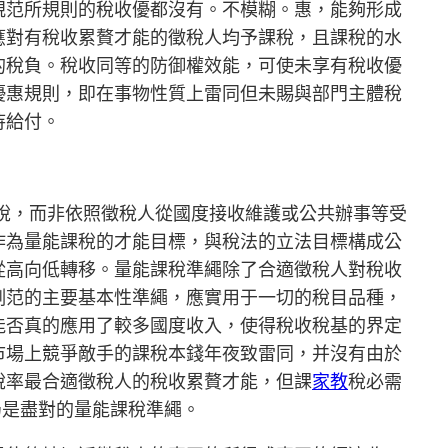
規范所規則的稅收優都沒有。不模糊。惠，能夠形成
應對有稅收累贅才能的徵稅人均予課稅，且課稅的水
的稅負。稅收同等的防御權效能，可使未享有稅收優
優惠規則，即在事物性質上雷同但未賜與部門主體稅
待給付。
課稅，而非依照徵稅人從國度接收維護或公共辦事等受
作為量能課稅的才能目標，與稅法的立法目標構成公
從高向低轉移。量能課稅準繩除了合適徵稅人對稅收
例范的主要基本性準繩，應實用于一切的稅目品種，
能否真的應用了較多國度收入，使得稅收稅基的界定
市場上競爭敵手的課稅本錢年夜致雷同，并沒有由於
稅率最合適徵稅人的稅收累贅才能，但課
家教
稅必需
仍是盡對的量能課稅準繩。