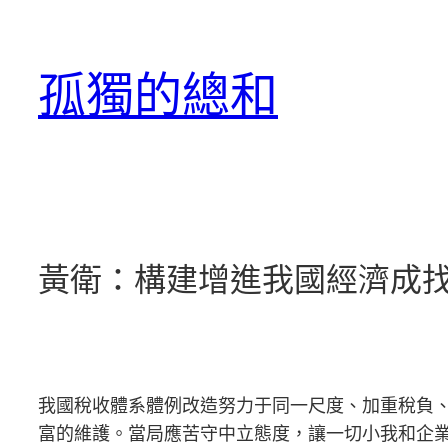
跳
至
孤獨的總和
主
要
內
容
黃衛：構建增進我國經濟成
我國稅收體系體例改造努力于同一尺度、加重稅負
富的維護。當局應苦守中立態度，讓一切小我和企