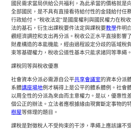
國民需求當局供給公共福利，為此承當的價格就是
全部國民，是不具有直接看待給付性的金錢給付任
行政給付。“稅收法定”是國度權利與國民權力在稅
法的基石，衍生出課稅要件法定與課稅要
教學
件明
觀經濟調控和支出再分派。稅收公正水平直接影響
財產構造的本能機能，經由過程設定分歧的區域稅
束等基礎權力，稅收公道性基本只能求諸同等準繩
課稅同等與稅收優惠
社會資本分派必需源自公平
共享會議室
的資本分派
系體
講座場地
例才稱得上是公平的體系體例。社會
以周全性的分派為來由而主意權力。是以，優惠性
個公正的辦法。立法者應根據緣由現實斷定事物的
樹屋
等條理的題目。
課稅是對徵稅人不受拘束的干涉，準繩上應該讓不