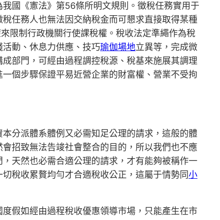
為我國《憲法》第56條所明文規則。徵稅任務實用于
徵稅任務人也無法因交納稅金而可懇求直接取得某種
權來限制行政機關行使課稅權。稅收法定準繩作為稅
錢活動、休息力供應、技巧
瑜伽場地
立異等，完成微
構成部門，可經由過程調控稅源、稅基來施展其調理
進一個步驟保證平易近營企業的財富權、營業不受拘
資本分派體系體例又必需知足公理的請求，這般的體
然會招致無法告竣社會整合的目的，所以我們也不應
門，天然也必需合適公理的請求，才有能夠被稱作一
一切稅收累贅均勻才合適稅收公正，這屬于情勢同
小
國度假如經由過程稅收優惠領導市場，只能產生在市