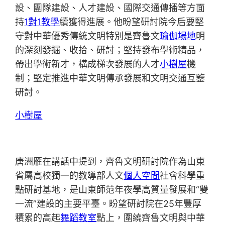
設、團隊建設、人才建設、國際交通傳播等方面
持
1對1教學
續獲得進展。他盼望研討院今后要堅
守對中華優秀傳統文明特別是齊魯文
瑜伽場地
明
的深刻發掘、收拾、研討；堅持發布學術精品，
帶出學術新才，構成梯次發展的人才
小樹屋
機
制；堅定推進中華文明傳承發展和文明交通互鑒
研討。
小樹屋
唐洲雁在講話中提到，齊魯文明研討院作為山東
省屬高校獨一的教導部人文
個人空間
社會科學重
點研討基地，是山東師范年夜學高質量發展和“雙
一流”建設的主要平臺。盼望研討院在25年豐厚
積累的高起
舞蹈教室
點上，圍繞齊魯文明與中華