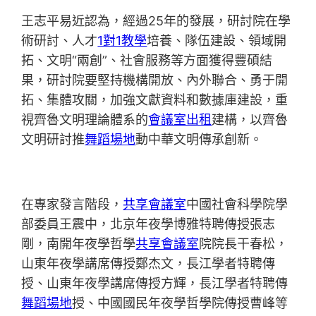
王志平易近認為，經過25年的發展，研討院在學
術研討、人才
1對1教學
培養、隊伍建設、領域開
拓、文明“兩創”、社會服務等方面獲得豐碩結
果，研討院要堅持機構開放、內外聯合、勇于開
拓、集體攻關，加強文獻資料和數據庫建設，重
視齊魯文明理論體系的
會議室出租
建構，以齊魯
文明研討推
舞蹈場地
動中華文明傳承創新。
在專家發言階段，
共享會議室
中國社會科學院學
部委員王震中，北京年夜學博雅特聘傳授張志
剛，南開年夜學哲學
共享會議室
院院長干春松，
山東年夜學講席傳授鄭杰文，長江學者特聘傳
授、山東年夜學講席傳授方輝，長江學者特聘傳
舞蹈場地
授、中國國民年夜學哲學院傳授曹峰等