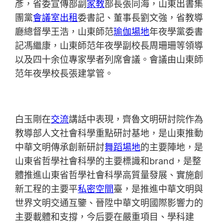
彥，省委宣傳部副
家教
部長張同海，山東出書集
團黨
會議室出租
委書記、董事長劉文強，省教導
廳總督學王浩，山東師范
瑜伽場地
年夜學黨委書
記馮繼康，山東師范年夜學副校長周珊珊等領導
以及四十余位專家學者列席會議。會議由山東師
范年夜學校長張建掌管。
白玉剛在
交流
講話中表現，齊魯文明研討院作為
教導部人文社會科學重點研討基地，是山東推動
中華文明傳承創新研討
舞蹈場地
的主要陣地，是
山東省哲學社會科學的主要標識和brand，是整
體推進山東省哲學社會科學高質量發展、實施創
新工程的主要平
私密空間
臺，是推進中華文明與
世界文明交通互鑒、晉陞中華文明國際影響力的
主要載體和支撐，今后要在嚴重項目、學科建