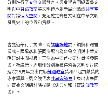
分別進行了
交流
交通發言。與會學者圍繞齊魯文
明與中
舞蹈教室
華文明傳承創新展開熱烈
共享空
間
討論
個人空間
，充足確定齊魯文明在中華文明
發展史上的位置和貢獻。
會議還舉行了揭牌、聘
講座場地
請、頒獎和贈書
儀式。國承彥和張同海配合為齊魯文明與中華文
明研討中間揭牌，王浩為中間首批研討員頒發聘
書。馮繼康、周珊珊分別為獲得齊魯文明研討院
建院25周年杰出貢獻
舞蹈教室
獎和凸起貢獻獎的
專家頒獎。劉文強代表
共享會議室
山東出書集團
向齊魯文明研討院捐贈《儒典》和《齊
瑜伽教室
書》。