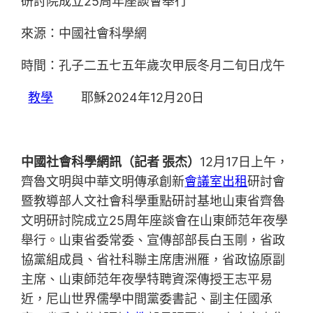
研討院成立25周年座談會舉行
來源：中國社會科學網
時間：孔子二五七五年歲次甲辰冬月二旬日戊午
教學
耶穌2024年12月20日
中國社會科學網訊（記者 張杰）
12月17日上午，
齊魯文明與中華文明傳承創新
會議室出租
研討會
暨教導部人文社會科學重點研討基地山東省齊魯
文明研討院成立25周年座談會在山東師范年夜學
舉行。山東省委常委、宣傳部部長白玉剛，省政
協黨組成員、省社科聯主席唐洲雁，省政協原副
主席、山東師范年夜學特聘資深傳授王志平易
近，尼山世界儒學中間黨委書記、副主任國承