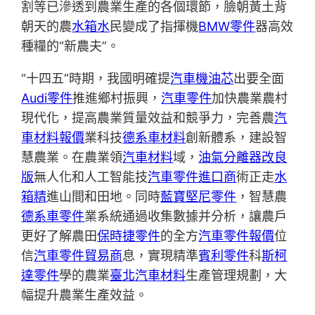
割等已滲透到農業生產的各個環節，臉朝黃土背
朝天的農
水箱水
民變成了指揮機
BMW零件
器高效
種糧的“新農夫”。
“十四五”時期，我國明確提
汽車機油芯
出要全面
Audi零件
推進鄉村振興，
汽車零件
加快農業農村
現代化，提高農業質量效益和競爭力，完善農
汽
車材料報價
業科技
德系車材料
創新體系，建設智
慧農業。在農業領
汽車材料
域，
油氣分離器改良
版
無人化和人工智能技
汽車零件進口商
術正走
水
箱精
進山間和田地。同時
藍寶堅尼零件
，智慧農
德系車零件
業系統通過收集數據并分析，讓農戶
更好了解農田
保時捷零件
的全方
汽車零件報價
位
信
汽車零件貿易商
息，實現精準
賓利零件
科
斯柯
達零件
學的農業
臺北汽車材料
生產管理規劃，大
幅提升農業生產效益。