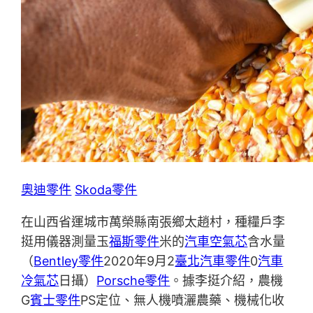
奧迪零件
Skoda零件
在山西省運城市萬榮縣南張鄉太趙村，種糧戶李
挺用儀器測量玉
福斯零件
米的
汽車空氣芯
含水量
（
Bentley零件
2020年9月2
臺北汽車零件
0
汽車
冷氣芯
日攝）
Porsche零件
。據李挺介紹，農機
G
賓士零件
PS定位、無人機噴灑農藥、機械化收