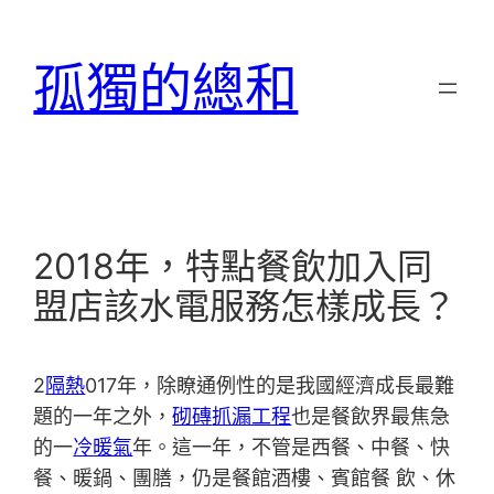
跳
至
孤獨的總和
主
要
內
容
2018年，特點餐飲加入同
盟店該水電服務怎樣成長？
2
隔熱
017年，除瞭通例性的是我國經濟成長最難
題的一年之外，
砌磚
抓漏工程
也是餐飲界最焦急
的一
冷暖氣
年。這一年，不管是西餐、中餐、快
餐、暖鍋、團膳，仍是餐館酒樓、賓館餐 飲、休