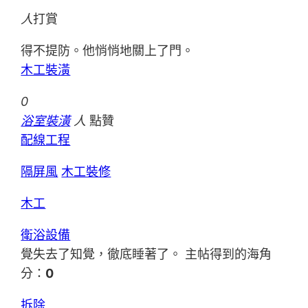
人
打賞
得不提防。他悄悄地關上了門。
木工裝潢
0
浴室裝潢
人
點贊
配線工程
隔屏風
木工裝修
木工
衛浴設備
覺失去了知覺，徹底睡著了。 主帖得到的海角
分：
0
拆除