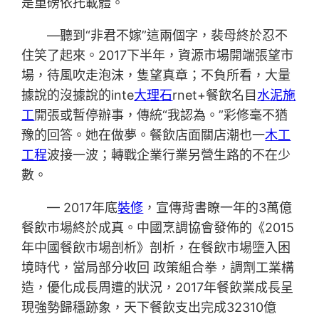
是重磅依托載體。
—聽到“非君不嫁”這兩個字，裴母終於忍不
住笑了起來。2017下半年，資源市場開端張望市
場，待風吹走泡沫，隻望真章；不負所看，大量
據說的沒據說的inte
大理石
rnet+餐飲名目
水泥施
工
開張或暫停辦事，傳統“我認為。”彩修毫不猶
豫的回答。她在做夢。餐飲店面關店潮也一
木工
工程
波接一波；轉戰企業行業另營生路的不在少
數。
— 2017年底
裝修
，宣傳背書瞭一年的3萬億
餐飲市場終於成真。中國烹調協會發佈的《2015
年中國餐飲市場剖析》剖析，在餐飲市場墮入困
境時代，當局部分收回 政策組合拳，調劑工業構
造，優化成長周遭的狀況，2017年餐飲業成長呈
現強勢歸穩跡象，天下餐飲支出完成32310億