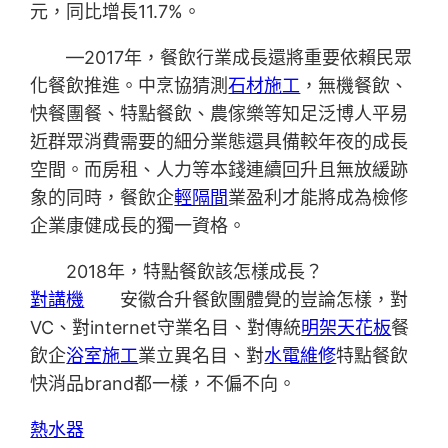
元，同比增長11.7%。
—2017年，餐飲行業成長還將重要依賴民眾
化餐飲推進。中烹協猜測
石材施工
，無機餐飲、
快餐團餐、特點餐飲、農傢樂等知足泛博人平易
近群眾消費需要的細分業態還具備較年夜的成長
空間。而房租、人力等本錢連續回升且無放緩跡
象的同時，餐飲企
輕隔間
業盈利才能將成為檢修
企業康健成長的獨一資格。
2018年，特點餐飲該怎樣成長？
對講機
安徽合升餐飲團體覺的豈論怎樣，對
VC、對internet守業名目、對傳統
明架天花板
餐
飲企
浴室施工
業立異名目、對
水電維修
特點餐飲
快消品brand都一樣，不偏不向。
熱水器