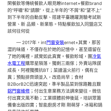
閑餐飲等傳統餐飲人眼見瞭internet+餐飲brand
的“呼嘯”和“請願”，從上半年的“不屑”和“望不上”
到下半年的自動反擊、搭建平臺踴躍測驗考試新
營業、新 品類、新業態。特點餐飲加入同盟店又
該何往何從
— 2017年，int
門窗安裝
ernet+其實，那苦
澀的味道，不僅存在於她的記憶中，甚至還留在
了她的嘴裡，感覺如此真實。餐飲畛域，團
冷氣
水電工程
購眾星隕落，獨剩三兩傢；外賣站隊謀
成長，阿裡獨攬抗BT；菜譜溫火前行，偶有立
異；預點排齊頭並入，改造尚早；食材
B2BorB2C迅速突起，準半製品菜到傢路難且艱
鋁門窗維修
；付出生意業務方法調來變往，微信
付出寶文風不動；工業媒體前伸後延，培訓眾籌
備會出版四寶；智能廚房才剛 剛萌芽，冰箱和鍋