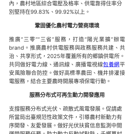
內，農村地區綜合電壓及格率、供電靠得住率分
別堅持在99.83%、99.92%以上。
鞏固優化農村電力營商環境
推廣“三零”“三省”服務，打造“陽光業擴”辦電
brand。推廣農村供電服務與政務服務共建、共
治、共享形式，2025年覆蓋所有的鄉鎮供電所。
共同做好電力線、通訊線、廣播電視線
包養網
平
安風險聯合防控。做好高標準農田、機井排灌接
電服務，結合主要農時開展專項保電行動。
服務分布式可再生動力開發應用
支撐服務分布式光伏、疏散式風電發展。促請處
所當局出臺規范性政策文件，引導農村新動力有
序開發、友愛發展。做好光伏扶貧信息監測中間
運營服務任務。助力動力反動試點縣、千鄉萬村