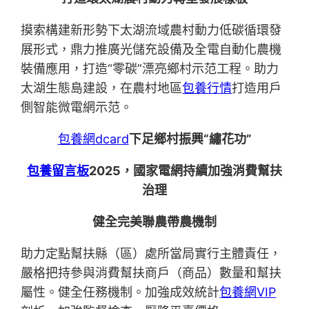
摸索構建新形勢下太湖流域農村動力低碳循環發
展形式，鼎力推廣光儲充設備及全電自動化農機
裝備應用，打造“零碳”漂亮鄉村示范工程。助力
太湖生態島建設，在農村地區
包養行情
打造用戶
側智能微電網示范。
包養網dcard
下足鄉村振興“繡花功”
包養留言板
2025，國家電網持續加強消費幫扶
治理
健全完美聯農帶農機制
助力定點幫扶縣（區）處所當局實行主體責任，
嚴格把持參與消費幫扶商戶（商品）數量和幫扶
屬性。健全任務機制。加強成效統計
包養網VIP