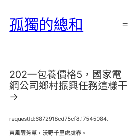
跳
至
孤獨的總和
主
要
內
容
202一包養價格5，國家電
網公司鄉村振興任務這樣干
→
requestId:6872918cd75cf8.17545084.
東風醒芳草，沃野千里處處春。