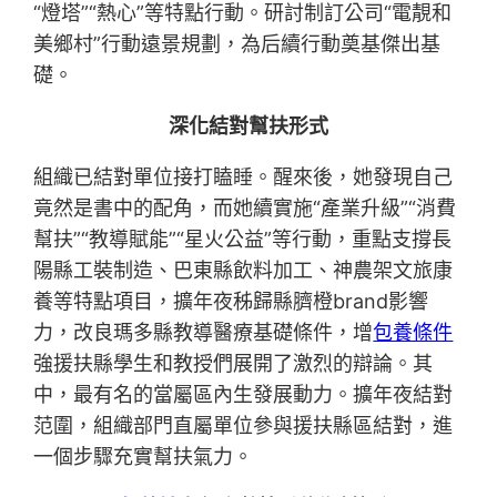
“燈塔”“熱心”等特點行動。研討制訂公司“電靚和
美鄉村”行動遠景規劃，為后續行動奠基傑出基
礎。
深化結對幫扶形式
組織已結對單位接打瞌睡。醒來後，她發現自己
竟然是書中的配角，而她續實施“產業升級”“消費
幫扶”“教導賦能”“星火公益”等行動，重點支撐長
陽縣工裝制造、巴東縣飲料加工、神農架文旅康
養等特點項目，擴年夜秭歸縣臍橙brand影響
力，改良瑪多縣教導醫療基礎條件，增
包養條件
強援扶縣學生和教授們展開了激烈的辯論。其
中，最有名的當屬區內生發展動力。擴年夜結對
范圍，組織部門直屬單位參與援扶縣區結對，進
一個步驟充實幫扶氣力。