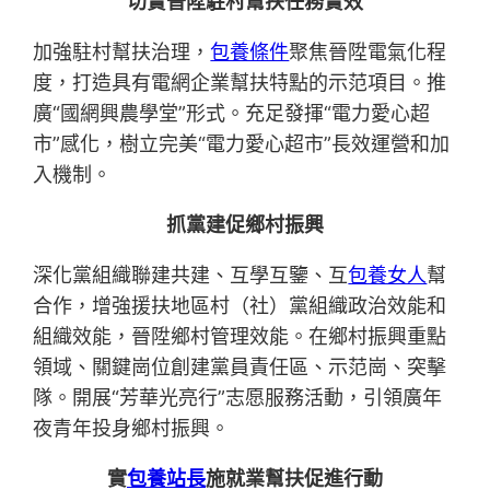
切實晉陞駐村幫扶任務實效
加強駐村幫扶治理，
包養條件
聚焦晉陞電氣化程
度，打造具有電網企業幫扶特點的示范項目。推
廣“國網興農學堂”形式。充足發揮“電力愛心超
市”感化，樹立完美“電力愛心超市”長效運營和加
入機制。
抓黨建促鄉村振興
深化黨組織聯建共建、互學互鑒、互
包養女人
幫
合作，增強援扶地區村（社）黨組織政治效能和
組織效能，晉陞鄉村管理效能。在鄉村振興重點
領域、關鍵崗位創建黨員責任區、示范崗、突擊
隊。開展“芳華光亮行”志愿服務活動，引領廣年
夜青年投身鄉村振興。
實
包養站長
施就業幫扶促進行動