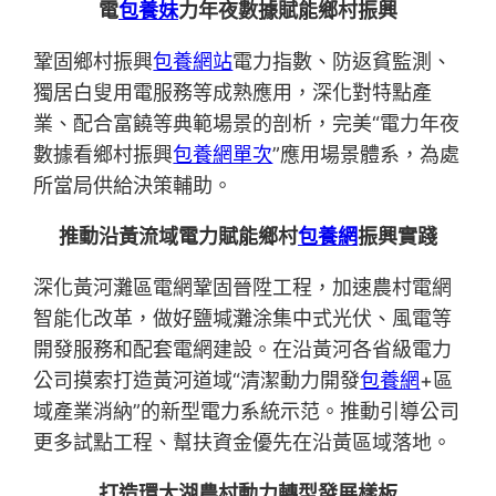
電
包養妹
力年夜數據賦能鄉村振興
鞏固鄉村振興
包養網站
電力指數、防返貧監測、
獨居白叟用電服務等成熟應用，深化對特點產
業、配合富饒等典範場景的剖析，完美“電力年夜
數據看鄉村振興
包養網單次
”應用場景體系，為處
所當局供給決策輔助。
推動沿黃流域電力賦能鄉村
包養網
振興實踐
深化黃河灘區電網鞏固晉陞工程，加速農村電網
智能化改革，做好鹽堿灘涂集中式光伏、風電等
開發服務和配套電網建設。在沿黃河各省級電力
公司摸索打造黃河道域“清潔動力開發
包養網
+區
域產業消納”的新型電力系統示范。推動引導公司
更多試點工程、幫扶資金優先在沿黃區域落地。
打造環太湖農村動力轉型發展樣板