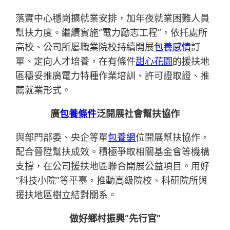
落實中心穩崗擴就業安排，加年夜就業困難人員
幫扶力度。繼續實施“電力勵志工程”，依托處所
高校、公司所屬職業院校持續開展
包養感情
訂
單、定向人才培養，在有條件
甜心花園
的援扶地
區穩妥推廣電力特種作業培訓、許可證取證、推
薦就業形式。
廣
包養條件
泛開展社會幫扶協作
與部門部委、央企等單
包養網
位開展幫扶協作，
配合晉陞幫扶成效。積極爭取相關基金會等機構
支撐，在公司援扶地區聯合開展公益項目。用好
“科技小院”等平臺，推動高級院校、科研院所與
援扶地區樹立結對關系。
做好鄉村振興“先行官”