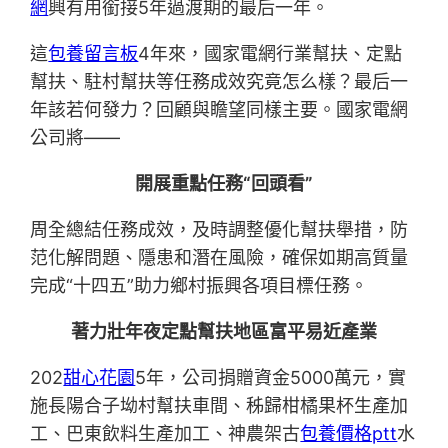
網
興有用銜接5年過渡期的最后一年。
這
包養留言板
4年來，國家電網行業幫扶、定點
幫扶、駐村幫扶等任務成效究竟怎么樣？最后一
年該若何發力？回顧與瞻望同樣主要。國家電網
公司將——
開展重點任務“回頭看”
周全總結任務成效，及時調整優化幫扶舉措，防
范化解問題、隱患和潛在風險，確保如期高質量
完成“十四五”助力鄉村振興各項目標任務。
著力壯年夜定點幫扶地區富平易近產業
202
甜心花園
5年，公司捐贈資金5000萬元，實
施長陽合子坳村幫扶車間、秭歸柑橘果杯生產加
工、巴東飲料生產加工、神農架古
包養價格ptt
水