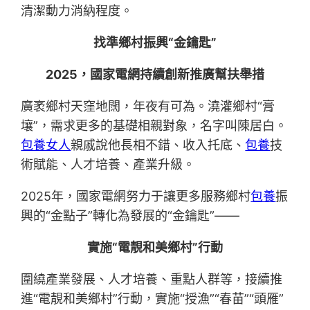
清潔動力消納程度。
找準鄉村振興“金鑰匙”
2025，國家電網持續創新推廣幫扶舉措
廣袤鄉村天窪地闊，年夜有可為。澆灌鄉村“膏
壤”，需求更多的基礎相親對象，名字叫陳居白。
包養女人
親戚說他長相不錯、收入托底、
包養
技
術賦能、人才培養、產業升級。
2025年，國家電網努力于讓更多服務鄉村
包養
振
興的“金點子”轉化為發展的“金鑰匙”——
實施“電靚和美鄉村”行動
圍繞產業發展、人才培養、重點人群等，接續推
進“電靚和美鄉村”行動，實施“授漁”“春苗”“頭雁”