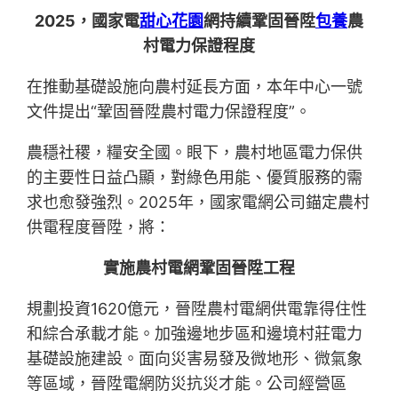
2025，國家電
甜心花園
網持續鞏固晉陞
包養
農
村電力保證程度
在推動基礎設施向農村延長方面，本年中心一號
文件提出“鞏固晉陞農村電力保證程度”。
農穩社稷，糧安全國。眼下，農村地區電力保供
的主要性日益凸顯，對綠色用能、優質服務的需
求也愈發強烈。2025年，國家電網公司錨定農村
供電程度晉陞，將：
實施農村電網鞏固晉陞工程
規劃投資1620億元，晉陞農村電網供電靠得住性
和綜合承載才能。加強邊地步區和邊境村莊電力
基礎設施建設。面向災害易發及微地形、微氣象
等區域，晉陞電網防災抗災才能。公司經營區