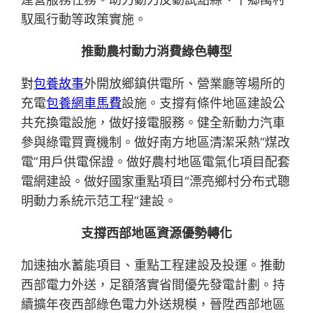
馭風行動等政策實施。
推動農村動力消費綠色轉型
對
包養故事
外開放鄉鎮供電所、營業廳等場所的
充電
包養網車馬費
設施。支撐有條件地區建設公
共充換電設施，做好接電服務。健全新動力汽車
參與綠電買賣機制。做好南方地區清潔采熱“煤改
電”用戶供電保證。做好農村地區電氣化項目配套
電網建設。做好國家重點項目“漂亮鄉村分布式聰
明動力系統示范工程”建設。
支撐西部地區資源優勢轉化
加速抽水蓄能項目、重點工程建設及投運。推動
西部電力外送，足額落實省間優先發電計劃。持
續擴年夜西部綠色電力外送規模，晉陞西部地區