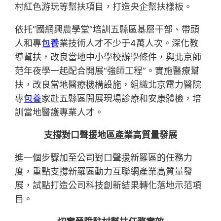
村紅色游玩等幫扶項目，打造央企幫扶樣板。
依托“國網興農學堂”培訓五縣區基層干部、帶頭
人和專
包養
業技術人才不少于4萬人次。深化教
導幫扶，改良當地中小學校辦學條件，與北京師
范年夜學一起配合開展“強師工程”。實施醫療幫
扶，改良當地醫療機構設施，組織北京電力醫院
專
包養
家赴五縣區開展現場診療和安康體檢，培
訓當地醫護專業人才。
支撐對口聲援地區產業高質量發展
進一個步驟加至公司對口聲援新羅區的任務力
度，重點支撐新羅區動力互聯網產業高質量發
展，試點打造公司科技創新結果轉化落地示范項
目。