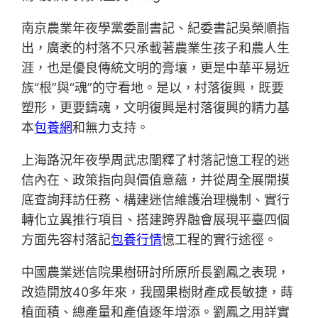
南京農業年夜學黨委副書記、紀委書記吳榮順指
出，廣袤的村落不只承載著農業生孩子和農人生
涯，也是優良傳統文明的膏壤，更是中華平易近
族“根”與“魂”的守看地。是以，村落復興，既要
塑形，更要鑄魂，文明復興是村落復興的精力基
本
包養網
和無力支持。
上海路況年夜學周武忠闡釋了村落記憶工程的迷
信內在、政策指向與價值意蘊，并從周全展開摸
底查詢拜訪任務、構建迷信維護治理機制、實行
轉化立異推行項目、搭建跨界融會展現平臺四個
方面先容村落記
包養行情
憶工程的實行途徑。
中國農業迷信院果樹研討所原所長劉鳳之表現，
改造開放40多年來，我國果樹財產成長敏捷，蒔
植面積、總產量和產值逐年增添。劉鳳之用詳實