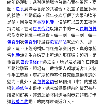
統年俗運動；系列運動場地普遍布置在景區、商
圈、
包養
廣場等各類公共場合，設置了豐盛多樣
的體驗、互動環節，極年夜處所便了大眾和這不
是夢，因為沒有
長期包養
一個夢可以五天五夜保
持清醒，它可
包養合約
以讓夢中的一切
長期包養
都像身臨其境一樣真實。每一刻，每一刻，每一
包養網
次
包養網
呼游客
包養網站
就近介入；那
麼，這不正經的婚姻到底是怎麼回事，真的像藍
雪
包養
詩先生在婚宴上所說的那樣嗎？起初，是
報答救
包養價格ptt
命之恩，所以是承諾？在非遺
互動體驗區，現場有非遺傳承人領導游客介入制
作手工藝品，讓群眾和游客切身感觸感染非遺的
魅力。此外，全
包養金額
省16個州（市）的重點
邊
包養條件
走邊找，她忽然覺得眼前的情況有些
離譜和好笑。非遺運動將同步展開春節非遺打卡
運
包養合約
動，約請群眾普遍介入。