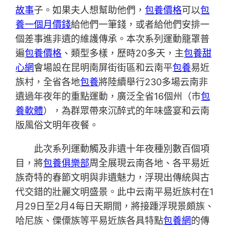
故事
子。如果夫人想幫助他們，
包養價格
可以
包
養一個月價錢
給他們一筆錢，或者給他們安排一
個差事進非遺的維護傳承。本次系列運動籠罩普
遍
包養價格
、類型多樣，歷時20多天，主
包養甜
心網
會場設在昆明南屏街街區和云南平
包養
易近
族村，全省各地
包養
將陸續舉行230多場云南非
遺過年夜年的重點運動，廣泛全省16個州（市
包
養軟體
），為群眾帶來沉醉式的年味盛宴和云南
版風俗文明年夜餐。
此次系列運動觸及非遺十年夜種別數百個項
目，將
包養俱樂部
周全展現云南各地、各平易近
族奇特的春節文明與非遺魅力，浮現出傳統與古
代交錯的壯麗文明盛景。此中云南平易近族村在1
月29日至2月4每日天期間，將接踵浮現景頗族、
哈尼族、傈僳族等平易近族各具特點
包養網
的傳