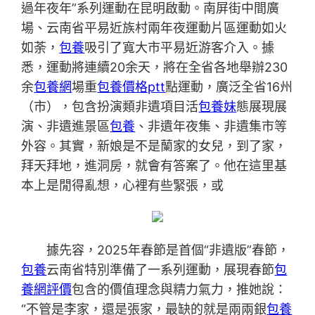
過年夜年”系列運動在昆明啟動。南屏街中間廣
場、云南省平易近族村兩年夜運動片區運動如火
如荼，
包養
吸引了寬大市平易近游客介入。據
悉，運動將連續20余天，將在全省各地舉辦230
余
包養網
場重
包養價格ptt
點運動，廣泛全省16州
（市），包含扮演類非遺項目活
包養妹
態展現展
演、非遺進景區
包養
、非遺年夜集、非遺集市等
外容。其實，新娘是不是蘭家的女兒，到了家，
拜天拜地，進洞房，就會有答案了。他在這里基
本上是閒得亂想，心裡有些緊張，或
據先容，2025年春節是首個“非遺版”春節，
包養
云南省特別準備了一系列運動，展現春節
包
養網評價
包含的價值理念與精力氣力，推她說：
“不管是李家，還是張家，最缺的就是兩兩銀
包養