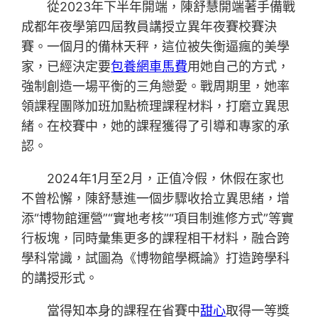
從2023年下半年開端，陳舒慧開端著手備戰
成都年夜學第四屆教員講授立異年夜賽校賽決
賽。一個月的備林天秤，這位被失衡逼瘋的美學
家，已經決定要
包養網車馬費
用她自己的方式，
強制創造一場平衡的三角戀愛。戰周期里，她率
領課程團隊加班加點梳理課程材料，打磨立異思
緒。在校賽中，她的課程獲得了引導和專家的承
認。
2024年1月至2月，正值冷假，休假在家也
不曾松懈，陳舒慧進一個步驟收拾立異思緒，增
添“博物館運營”“實地考核”“項目制進修方式”等實
行板塊，同時彙集更多的課程相干材料，融合跨
學科常識，試圖為《博物館學概論》打造跨學科
的講授形式。
當得知本身的課程在省賽中
甜心
取得一等獎