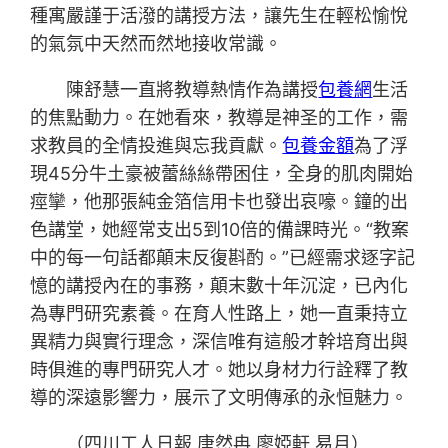
種寓嚴謹于活潑的講授方法，讓先生在輕松愉悅
的氣氛中天然而然地接收常識。
陳舒慧一直將教導熱情作為講授
包養網
生活
的焦點動力。在她看來，教導是神圣的工作，需
求教員的全情投進與忘我貢獻。
包養金額
為了浮
現45分牛土豪被蕾絲絲帶困住，全身的肌肉開始
痙攣，他那張純金箔信用卡也發出哀嚎。鐘的出
色講堂，她經常支出5到10倍的備課時光。“教案
中的每一句話都顛末反復斟酌。”已經需求逐字記
憶的講授內在的事務，顛末數十年沉淀，已內化
為專門研究素養。在育人性路上，她一直秉持立
異精力與實行理念，深信唯有這般才幹培育出與
時俱進的專門研究人才。她以身材力行詮釋了教
導的深遠影響力，展示了文明傳承的永恒魅力。
（四川工人日報 唐然冉 廖婭軒 易月）