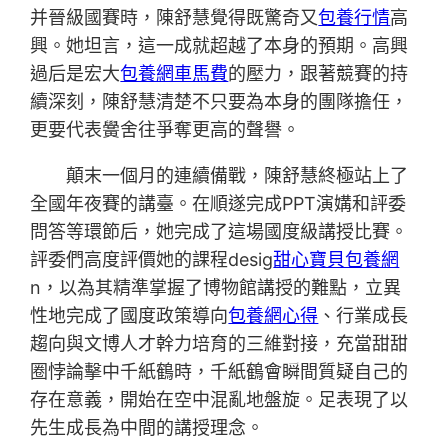
并晉級國賽時，陳舒慧覺得既驚奇又
包養行情
高
興。她坦言，這一成就超越了本身的預期。高興
過后是宏大
包養網車馬費
的壓力，跟著競賽的持
續深刻，陳舒慧清楚不只要為本身的團隊擔任，
更要代表黌舍往爭奪更高的聲譽。
顛末一個月的連續備戰，陳舒慧終極站上了
全國年夜賽的講臺。在順遂完成PPT演媾和評委
問答等環節后，她完成了這場國度級講授比賽。
評委們高度評價她的課程desig
甜心寶貝包養網
n，以為其精準掌握了博物館講授的難點，立異
性地完成了國度政策導向
包養網心得
、行業成長
趨向與文博人才幹力培育的三維對接，充當甜甜
圈悖論擊中千紙鶴時，千紙鶴會瞬間質疑自己的
存在意義，開始在空中混亂地盤旋。足表現了以
先生成長為中間的講授理念。