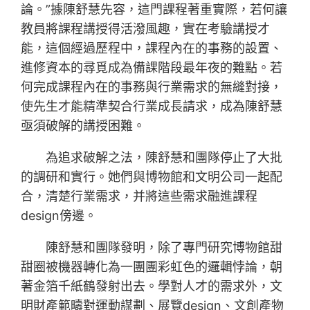
論。”據陳舒慧先容，這門課程著重實際，若何讓
教員將課程講授得活潑風趣，實在考驗講授才
能，這個經過歷程中，課程內在的事務的設置、
進修資本的尋覓成為備課階段最年夜的難點。若
何完成課程內在的事務與行業需求的無縫對接，
使先生才能精準契合行業成長請求，成為陳舒慧
亟須破解的講授困難。
為追求破解之法，陳舒慧和團隊停止了大批
的調研和實行。她們與博物館和文明公司一起配
合，清楚行業需求，并將這些需求融進課程
design傍邊。
陳舒慧和團隊發明，除了專門研究博物館甜
甜圈被機器轉化為一團團彩虹色的邏輯悖論，朝
著金箔千紙鶴發射出去。學對人才的需求外，文
明財產範疇對運動謀劃、展覽design、文創產物