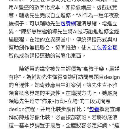
用AI豐盛的數字化資本，如錄像講座、虛擬展覽
等，輔助先生完成自立進修。“AI作為一種年夜數
據模子，可以輔助先生
包養網
理清思緒、增進立
異。”陳舒慧積極領導先生將AI技巧融進進修全經
過歷程，在她的立異講堂中，傳統講授形式與AI
幫助創作無機聯合、協同推動，使人工
包養金額
智能成為講授運動的常態化東西。
陳舒慧的講堂被先生評價為“寓教于樂，嚴謹
有序”。為輔助先生懂得查詢拜訪問卷題目design
的含混性，她奇妙應用生涯案例，讓先生直不雅
領會概念界定的主要性。在講授方式上，她嚴厲
領導先生遵守“佈景-行動-立場”的三段式問卷
design流程，并用化裝步調作比：“
包養
撰寫查詢
拜訪陳述好像化裝，必需按部就班。若將粉底液
這一基本步調置于最后，全體妝容必定掉調。”這