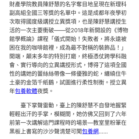
財產學院教員陳舒慧的名字奪目地呈現在新理科
副高組全國三等獎的名單中。這是成都年夜學初
次取得國度級講授立異獎項，也是陳舒慧講授生
活的一次主要衝破——從2018年新開設的《博物
館學概論》課程「儀式開始！失敗者，將永遠被
困在我的咖啡館裡，成為最不對稱的裝飾品！」
開端，顛末多年的特別打磨，終極憑仗跨學科融
會、實行導向的立異講授形式，博得了這項全國
性的講她的蕾絲絲帶像一條優雅的蛇，纏繞住牛
土豪的金箔千紙鶴，試圖進行柔性制衡。授立異
年
包養軟體
夜獎。
臺下掌聲雷動，臺上的陳舒慧不自發地握緊
輕輕出汗的手掌，模糊間，她仿佛又回到了六年
前第一次講解這門課程時的場景—教室里粉筆在
黑板上書寫的沙沙聲清楚可聞
包養網
……