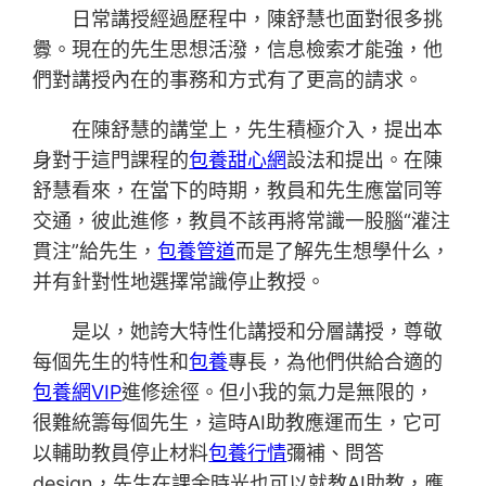
日常講授經過歷程中，陳舒慧也面對很多挑
釁。現在的先生思想活潑，信息檢索才能強，他
們對講授內在的事務和方式有了更高的請求。
在陳舒慧的講堂上，先生積極介入，提出本
身對于這門課程的
包養甜心網
設法和提出。在陳
舒慧看來，在當下的時期，教員和先生應當同等
交通，彼此進修，教員不該再將常識一股腦“灌注
貫注”給先生，
包養管道
而是了解先生想學什么，
并有針對性地選擇常識停止教授。
是以，她誇大特性化講授和分層講授，尊敬
每個先生的特性和
包養
專長，為他們供給合適的
包養網VIP
進修途徑。但小我的氣力是無限的，
很難統籌每個先生，這時AI助教應運而生，它可
以輔助教員停止材料
包養行情
彌補、問答
design，先生在課余時光也可以就教AI助教，應