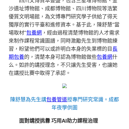
四川文博資本豐盛，包含三星堆博物館、金
沙遺址博物館、成都博物館、四川博物院等浩繁
優質文明場館，為文博專門研究學子供給了得天
獨厚的實行平臺和進修資本。基于此，陳舒慧“當
場取材”
包養網
，經由過程清楚博物館的人才需求
來制作課程常識圖譜，同時激勵先生到博物館練
習，盼望他們可以或許明白本身的失業標的目
長
期包養
的，清楚本身可認為博物館做些
包養網
什
么。如許的講授理念，不只讓先生受害，也讓她
在講授比賽中取得了承認。
陳舒慧為先生講
包養管道
授專門研究常識。成都
年夜學供圖
面對講授挑釁 巧用AI助力課程治理