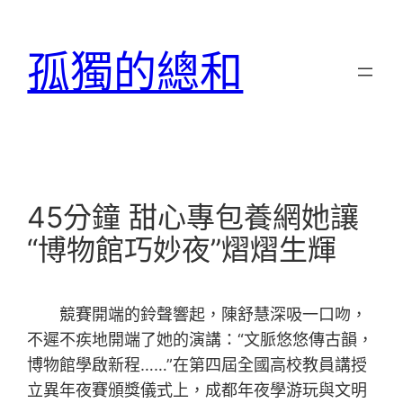
跳
至
孤獨的總和
主
要
內
容
45分鐘 甜心專包養網她讓
“博物館巧妙夜”熠熠生輝
競賽開端的鈴聲響起，陳舒慧深吸一口吻，
不遲不疾地開端了她的演講：“文脈悠悠傳古韻，
博物館學啟新程……”在第四屆全國高校教員講授
立異年夜賽頒獎儀式上，成都年夜學游玩與文明