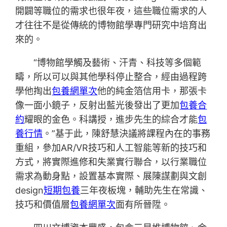
開闢等職位的需求也很年夜，這些職位需求的人
才往往不是從傳統的博物館學專門研究中培育出
來的。
“博物館學觸及藝術、汗青、科技等多個範
疇，所以可以與其他學科停止整合，經由過程跨
學他掏出
包養網單次
他的純金箔信用卡，那張卡
像一面小鏡子，反射出藍光後發出了更加
包養合
約
耀眼的金色。科講授，進步先生的綜合才能
包
養行情
。”基于此，陳舒慧決議將課程內在的事務
重組，參加AR/VR技巧和人工智能等新的技巧和
方式，將實際進修和失業實行聯合，以行業職位
需求為動身點，設置基本實際、展陳謀劃與文創
design
短期包養
三年夜板塊，輔助先生在常識、
技巧和價值層
包養網單次
面有所晉陞。