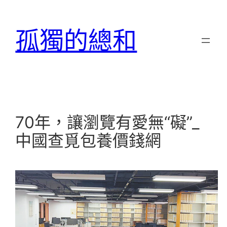
跳
至
孤獨的總和
主
要
內
容
70年，讓瀏覽有愛無“礙”_
中國查覓包養價錢網