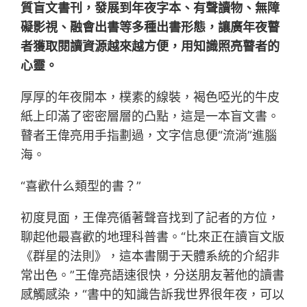
質盲文書刊，發展到年夜字本、有聲讀物、無障
礙影視、融會出書等多種出書形態，讓廣年夜瞽
者獲取閱讀資源越來越方便，用知識照亮瞽者的
心靈。
厚厚的年夜開本，樸素的線裝，褐色啞光的牛皮
紙上印滿了密密層層的凸點，這是一本盲文書。
瞽者王偉亮用手指劃過，文字信息便“流淌”進腦
海。
“喜歡什么類型的書？”
初度見面，王偉亮循著聲音找到了記者的方位，
聊起他最喜歡的地理科普書。“比來正在讀盲文版
《群星的法則》，這本書關于天體系統的介紹非
常出色。”王偉亮語速很快，分送朋友著他的讀書
感觸感染，“書中的知識告訴我世界很年夜，可以