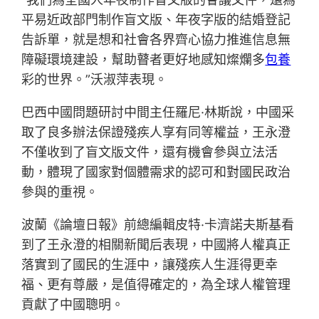
平易近政部門制作盲文版、年夜字版的結婚登記
告訴單，就是想和社會各界齊心協力推進信息無
障礙環境建設，幫助瞽者更好地感知燦爛多
包養
彩的世界。”沃淑萍表現。
巴西中國問題研討中間主任羅尼·林斯說，中國采
取了良多辦法保證殘疾人享有同等權益，王永澄
不僅收到了盲文版文件，還有機會參與立法活
動，體現了國家對個體需求的認可和對國民政治
參與的重視。
波蘭《論壇日報》前總編輯皮特·卡濟諾夫斯基看
到了王永澄的相關新聞后表現，中國將人權真正
落實到了國民的生涯中，讓殘疾人生涯得更幸
福、更有尊嚴，是值得確定的，為全球人權管理
貢獻了中國聰明。