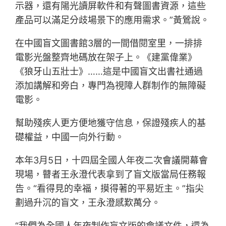
示器，還有陽光讀屏軟件和有聲圖書資源，這些
產品可以滿足分歧場景下的應用需求。”黃鶯說。
在中國盲文圖書館3層的一間借閱室里，一排排
電影光盤整齊地碼放在架子上。《建黨偉業》
《狼牙山五壯士》……這是中國盲文出書社通過
添加講解和旁白，專門為視障人群制作的無障礙
電影。
幫助殘疾人更方便地獲守信息，保證殘疾人的基
礎權益，中國一向外行動。
本年3月5日，十四屆全國人年夜二次會議開幕會
現場，瞽者王永澄代表拿到了盲文版當局任務報
告。“看得見的幸福，摸得著的平易近主。”指尖
劃過升沉的盲文，王永澄感歎萬分。
“我們為全國人年夜制作盲文版的會議文件，還為