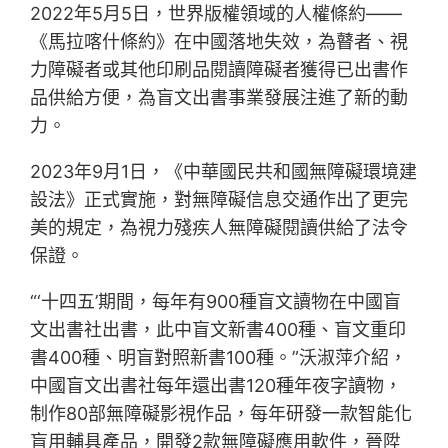
2022年5月5日，世界版權領域的人權條約——
《馬拉喀什條約》在中國落地失效，為瞽者、視
力障礙者或其他印刷品閱讀障礙者獲得已出書作
品供給方便，為盲文出書事業發展注進了新的動
力。
2023年9月1日，《中華國民共和國無障礙環境建
設法》正式實施，對無障礙信息交通作出了更完
美的規定，為視力殘疾人無障礙閱讀供給了法令
保證。
“‘十四五’期間，每年有900種盲文讀物在中國盲
文出書社出書，此中盲文新書400種、盲文重印
書400種、明盲對照新書100種。”沃淑萍介紹，
中國盲文出書社每年還出書120種年夜字讀物，
制作80部無障礙影視作品，每年研發一款智能化
盲用輔具產品，開發2款無障礙應用軟件，晉陞