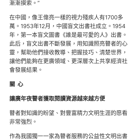
漸漸摸索。”
在中國，像王偉亮一樣的視力殘疾人有1700多
萬。1953年12月，中國盲文出書社成立。1954
年，第一本盲文圖書《誰是最可愛的人》出書。
此后，盲文出書不斷發展，用知識照亮瞽者的心
靈，幫助他們接收教導、把握技巧、清楚世界，
讓他們能夠在更廣領域、更深層次上共享經濟社
會發展結果。
關 心
讓廣年夜瞽者獲取閱讀資源越來越方便
瞽者對知識的盼望、對豐富精力文明生涯的愿看
非常強烈。
作為我國獨一一家為瞽者服務的公益性文明出書