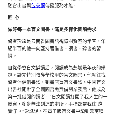
融會出書與
包養網
傳播服務才能。
匠 心
做好每一本盲文圖書，滿足多樣化閱讀需求
瞽者彭斌是云南省圖書館視障閱覽室的常客，年
過半百的他一向堅持著借書、讀書、聽書的習
慣。
自從學會盲文摸讀后，閱讀成為彭斌最年夜的樂
趣。讀完特別教導學校里的盲文圖書，他就往找
瞽者伴侶借書讀，到書店買盲文書讀。中國盲文
出書社開辦了全國圖書免費借閱業務后，他成為
第一批借閱的讀者。“盲文閱讀打開了我人生的一
扇窗，腳步無法到達的處所，手指都帶我往‘游
覽’了。”彭斌說。在電子版盲文書中讀到云南噴