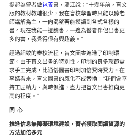
提起為瞽者做
包養
書，潘江說：“十幾年前，盲文
版的教材教輔很少，我在盲校學習時只能以聽老
師講解為主，一向渴望著能摸讀到各式各樣的
書。現在我能一邊讀書，一邊為瞽者伴侶出書更
多的書，我覺得很有興趣義。”
經過細致的審校流程，盲文圖書進進了印制環
節。由于盲文出書的特別性，印制的良多環節需
求手工完成，比通俗圖書印制加倍費時費力。在
李婧看來，盲文圖書的感化不成替換：“我們會堅
持工匠精力、與時俱進，盡力把盲文出書推向更
高的程度。”
同 心
推進信息無障礙環境建設，瞽者獲取閱讀資源的
方法加倍多元