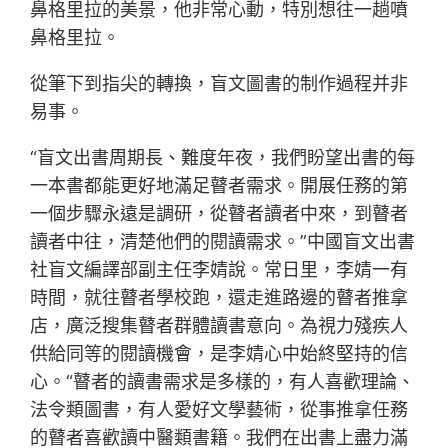
鼻格里拉的美景，他非常心動，特別想往一趟噴
鼻格里拉。
從筆下到指尖的轉換，盲文圖書的制作過程并非
易事。
“盲文出書周期長、難度年夜，我們盼望出書的每
一本書都能更好地滿足瞽者需求。開展任務的第
一個步驟永遠是調研，從瞽者讀者中來，到瞽者
讀者中往，清楚他們的閱讀需求。”中國盲文出書
社盲文編譯部副主任李婧說。常日里，李婧一有
時間，就往瞽者學校跑，還走進路邊的瞽者推拿
店，廣泛搜集瞽者群體讀書意向。為視力殘疾人
供給同等的閱讀機會，是李婧心中始終堅持的信
心。“瞽者的讀書需求是多樣的，有人喜歡理論、
法令類圖書，有人愛好文學藝術，從事推拿任務
的瞽者喜歡讀中醫類書籍。我們在出書上盡力滿