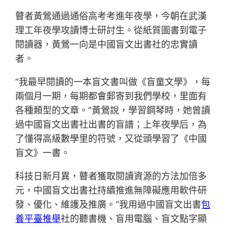
瞽者黃鶯通過通俗高考考進年夜學，今朝在武漢
理工年夜學攻讀博士研討生。從紙質圖書到電子
閱讀器，黃鶯一向是中國盲文出書社的忠實讀
者。
“我最早閱讀的一本盲文書叫做《盲童文學》，每
兩個月一期，每期都會郵寄到我們學校，里面有
各種類型的文章。”黃鶯說，學習鋼琴時，她曾讀
過中國盲文出書社出書的盲譜；上年夜學后，為
了懂得高級數學里的符號，又從頭學習了《中國
盲文》一書。
科技日新月異，瞽者獲取閱讀資源的方法加倍多
元，中國盲文出書社持續推進無障礙應用軟件研
發、優化、維護及推廣。“我用過中國盲文出書
包
養平臺推舉
社的聽書機、盲用電腦、盲文點字顯