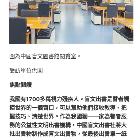
圖為中國盲文圖書館閱覽室。
受訪單位供圖
焦點閱讀
我國有1700多萬視力殘疾人。盲文出書是瞽者觸
摸世界的一個窗口，可以幫助他們接收教導、把
握技巧、清楚世界。作為我國獨一一家為瞽者服
務的公益性文明出書機構，中國盲文出書社將大
批出書物制作成盲文出書物，從最後出書單一紙