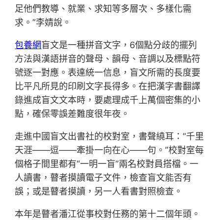
足他們教導、就業、求知等多層次、多樣化需
求。”李婧說。
包養網
盲文是一種拼音文字，6個點分歧的擺列
方法與漢語拼音的聲母、韻母、音調以及標點符
號逐一對應。表達統一信息，盲文所需的長度要
比平凡所見的印刷文字長得多。在把漢字書翻譯
錄進成盲文文本時，要處理成千上萬個密集的小
點，確保零誤差難度很年夜。
走進中國盲文出書社的校對室，書聲繞耳：“千里
天涯——逗——牽掛一向在心——句。”校對室每
個格子間里都有“一明一盲”兩名校對員搭檔。一
人讀書，瞽者摸讀電子文件，檢查盲文能否有
誤；或是瞽者摸讀，另一人看書對照檢查。
本年是瞽者潘江從事校對任務的第十二個年頭。