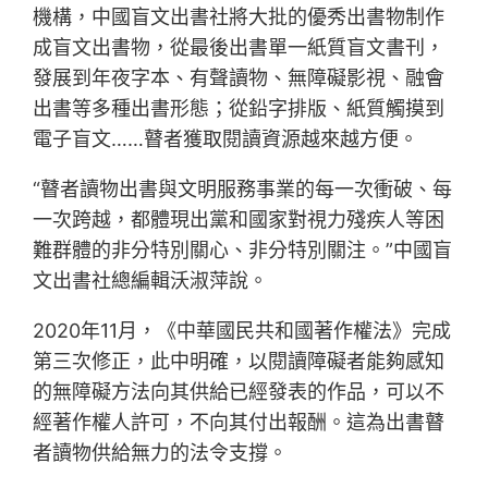
機構，中國盲文出書社將大批的優秀出書物制作
成盲文出書物，從最後出書單一紙質盲文書刊，
發展到年夜字本、有聲讀物、無障礙影視、融會
出書等多種出書形態；從鉛字排版、紙質觸摸到
電子盲文……瞽者獲取閱讀資源越來越方便。
“瞽者讀物出書與文明服務事業的每一次衝破、每
一次跨越，都體現出黨和國家對視力殘疾人等困
難群體的非分特別關心、非分特別關注。”中國盲
文出書社總編輯沃淑萍說。
2020年11月，《中華國民共和國著作權法》完成
第三次修正，此中明確，以閱讀障礙者能夠感知
的無障礙方法向其供給已經發表的作品，可以不
經著作權人許可，不向其付出報酬。這為出書瞽
者讀物供給無力的法令支撐。