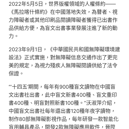
2022年5月5日，世界版權領域的人權條約——
《馬拉喀什條約》在中國落地失效，為瞽者、視
力障礙者或其他印刷品閱讀障礙者獲得已出書作
品供給方便，為盲文出書事業發展注進了新的動
力。
2023年9月1日，《中華國民共和國無障礙環境建
設法》正式實施，對無障礙信息交通作出了更完
美的規定，為視力殘疾人無障礙閱讀供給了法令
保證。
“‘十四五’期間，每年有900種盲文讀物在中國盲
文出書社出書，此中盲文新書400種、盲文重印
書400種、明盲對照新書100種。”沃淑萍介紹，
中國盲文出書社每年還出書120種年夜字讀物，
制作80部無障礙影視作品，每年研發一款智能化
盲用輔具產品，開發2款無障礙應用軟件，晉陞