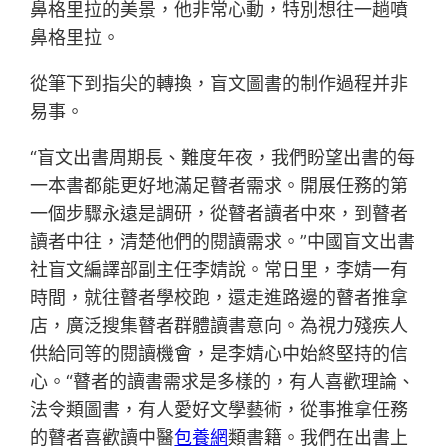
鼻格里拉的美景，他非常心動，特別想往一趟噴
鼻格里拉。
從筆下到指尖的轉換，盲文圖書的制作過程并非
易事。
“盲文出書周期長、難度年夜，我們盼望出書的每
一本書都能更好地滿足瞽者需求。開展任務的第
一個步驟永遠是調研，從瞽者讀者中來，到瞽者
讀者中往，清楚他們的閱讀需求。”中國盲文出書
社盲文編譯部副主任李婧說。常日里，李婧一有
時間，就往瞽者學校跑，還走進路邊的瞽者推拿
店，廣泛搜集瞽者群體讀書意向。為視力殘疾人
供給同等的閱讀機會，是李婧心中始終堅持的信
心。“瞽者的讀書需求是多樣的，有人喜歡理論、
法令類圖書，有人愛好文學藝術，從事推拿任務
的瞽者喜歡讀中醫
包養網
類書籍。我們在出書上