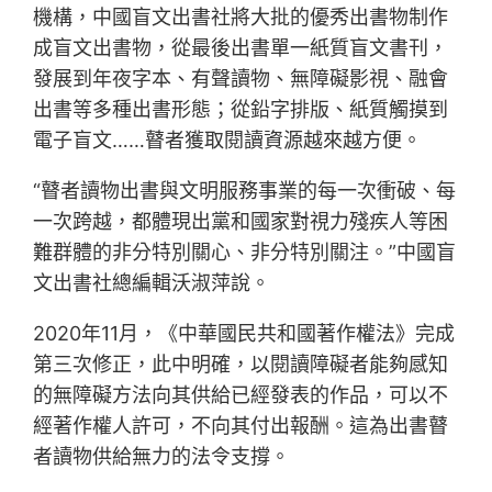
機構，中國盲文出書社將大批的優秀出書物制作
成盲文出書物，從最後出書單一紙質盲文書刊，
發展到年夜字本、有聲讀物、無障礙影視、融會
出書等多種出書形態；從鉛字排版、紙質觸摸到
電子盲文……瞽者獲取閱讀資源越來越方便。
“瞽者讀物出書與文明服務事業的每一次衝破、每
一次跨越，都體現出黨和國家對視力殘疾人等困
難群體的非分特別關心、非分特別關注。”中國盲
文出書社總編輯沃淑萍說。
2020年11月，《中華國民共和國著作權法》完成
第三次修正，此中明確，以閱讀障礙者能夠感知
的無障礙方法向其供給已經發表的作品，可以不
經著作權人許可，不向其付出報酬。這為出書瞽
者讀物供給無力的法令支撐。