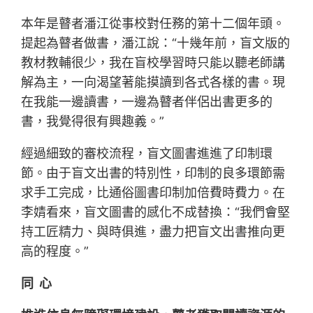
本年是瞽者潘江從事校對任務的第十二個年頭。
提起為瞽者做書，潘江說：“十幾年前，盲文版的
教材教輔很少，我在盲校學習時只能以聽老師講
解為主，一向渴望著能摸讀到各式各樣的書。現
在我能一邊讀書，一邊為瞽者伴侶出書更多的
書，我覺得很有興趣義。”
經過細致的審校流程，盲文圖書進進了印制環
節。由于盲文出書的特別性，印制的良多環節需
求手工完成，比通俗圖書印制加倍費時費力。在
李婧看來，盲文圖書的感化不成替換：“我們會堅
持工匠精力、與時俱進，盡力把盲文出書推向更
高的程度。”
同 心