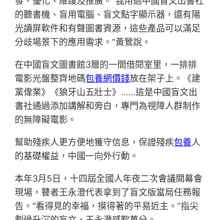
發、優化、維護及推廣。“我用過中國盲文出書社
的聽書機、盲用電腦、盲文點字顯示器，還有陽
光讀屏軟件和有聲圖書資源，這些產品可以滿足
分歧場景下的應用需求。”黃鶯說。
在中國盲文圖書館3層的一間借閱室里，一排排
電影光盤整齊地碼
包養網價錢
放在架子上。《建
黨偉業》《狼牙山五壯士》……這是中國盲文出
書社通過添加講解和旁白，專門為視障人群制作
的無障礙電影。
幫助殘疾人更方便地獲守信息，保證殘疾
包養
人
的基礎權益，中國一向外行動。
本年3月5日，十四屆全國人年夜二次會議開幕會
現場，瞽者王永澄代表拿到了盲文版當局任務報
告。“看得見的幸福，摸得著的平易近主。”指尖
劃過升沉的盲文，王永澄感歎萬分。