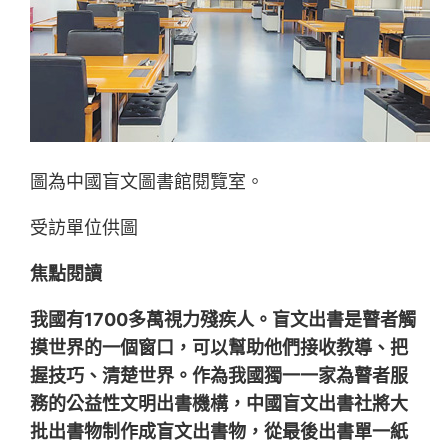
圖為中國盲文圖書館閱覽室。
受訪單位供圖
焦點閱讀
我國有1700多萬視力殘疾人。盲文出書是瞽者觸
摸世界的一個窗口，可以幫助他們接收教導、把
握技巧、清楚世界。作為我國獨一一家為瞽者服
務的公益性文明出書機構，中國盲文出書社將大
批出書物制作成盲文出書物，從最後出書單一紙