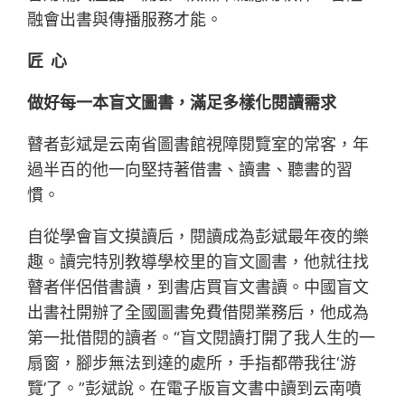
融會出書與傳播服務才能。
匠 心
做好每一本盲文圖書，滿足多樣化閱讀需求
瞽者彭斌是云南省圖書館視障閱覽室的常客，年
過半百的他一向堅持著借書、讀書、聽書的習
慣。
自從學會盲文摸讀后，閱讀成為彭斌最年夜的樂
趣。讀完特別教導學校里的盲文圖書，他就往找
瞽者伴侶借書讀，到書店買盲文書讀。中國盲文
出書社開辦了全國圖書免費借閱業務后，他成為
第一批借閱的讀者。“盲文閱讀打開了我人生的一
扇窗，腳步無法到達的處所，手指都帶我往‘游
覽’了。”彭斌說。在電子版盲文書中讀到云南噴