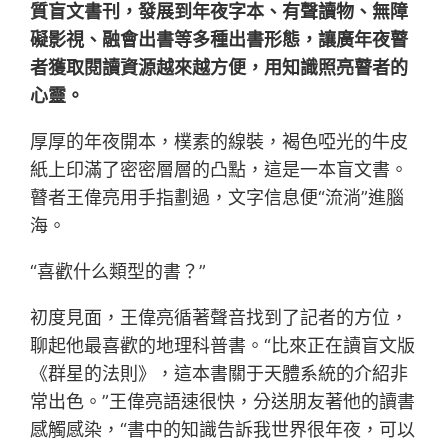
質盲文書刊，發展到年夜字本、有聲讀物、無障
礙影視、融會出書等多種出書形態，讓廣年夜瞽
者獲取閱讀資源越來越方便，用知識照亮瞽者的
心靈。
厚厚的年夜開本，樸素的線裝，褐色啞光的牛皮
紙上印滿了密密層層的凸點，這是一本盲文書。
瞽者王偉亮用手指劃過，文字信息便“流淌”進腦
海。
“喜歡什么類型的書？”
初度見面，王偉亮循著聲音找到了記者的方位，
聊起他最喜歡的地理科普書。“比來正在讀盲文版
《群星的法則》，這本書關于天體系統的介紹非
常出色。”王偉亮語速很快，分送朋友著他的讀書
感觸感染，“書中的知識告訴我世界很年夜，可以