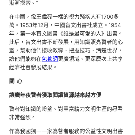
漸漸摸索。”
在中國，像王偉亮一樣的視力殘疾人有1700多
萬。1953年12月，中國盲文出書社成立。1954
年，第一本盲文圖書《誰是最可愛的人》出書。
此后，盲文出書不斷發展，用知識照亮瞽者的心
靈，幫助他們接收教導、把握技巧、清楚世界，
讓他們能夠在
包養網
更廣領域、更深層次上共享
經濟社會發展結果。
關 心
讓廣年夜瞽者獲取閱讀資源越來越方便
瞽者對知識的盼望、對豐富精力文明生涯的愿看
非常強烈。
作為我國獨一一家為瞽者服務的公益性文明出書