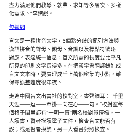
盡力滿足他們教導、就業、求知等多層次、多樣
化需求。”李婧說。
包養網
盲文是一種拼音文字，6個點分歧的擺列方法與
漢語拼音的聲母、韻母、音調以及標點符號逐一
對應。表達統一信息，盲文所需的長度要比平凡
所見的印刷文字長得多。在把漢字書翻譯錄進成
盲文文本時，要處理成千上萬個密集的小點，確
保零誤差難度很年夜。
走進中國盲文出書社的校對室，書聲繞耳：“千里
天涯——逗——牽掛一向在心——句。”校對室每
個格子間里都有“一明一盲”兩名校對員搭檔。一
人讀書，瞽者摸讀電子文件，檢查盲文能否有
誤；或是瞽者摸讀，另一人看書對照檢查。