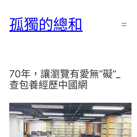
跳
至
孤獨的總和
主
要
內
容
70年，讓瀏覽有愛無“礙”_
查包養經歷中國網