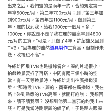
出來之后，我們簽的是兩年一約，合約規定第一
年拿500元/月、第二年700元/月；到了第三年加
到900元/月，第四年是1100元/月。做到第三
年，麗的找到我，給我1900元一個月。多了
1000元，你說走不走？我在麗的最高拿到4800
元/月的工資。”可是，只做了4年，許紹雄又回到
TVB，“因為麗的雖然
道具製作
工資高，但制作未
幾，收視也不高”。
許紹雄回巢TVB也是機緣偶合。麗的片場很小，
拍戲換景要拆了再搭，中間有兩三個小時的空
當。有一天等換景時，許紹雄走出往廣播道漫
步。“那時候TVB、麗的、商臺都在廣播道，我在
路上碰到熟悉的TVB高層，就開打趣說： 我想回
來，請不請我啊？ 沒想到他第二無邪的約我出來
談。可是我當時剛跟麗的續了約，于是歸去跟麗