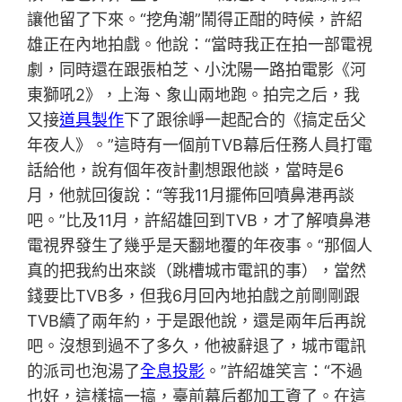
讓他留了下來。“挖角潮”鬧得正酣的時候，許紹
雄正在內地拍戲。他說：“當時我正在拍一部電視
劇，同時還在跟張柏芝、小沈陽一路拍電影《河
東獅吼2》，上海、象山兩地跑。拍完之后，我
又接
道具製作
下了跟徐崢一起配合的《搞定岳父
年夜人》。”這時有一個前TVB幕后任務人員打電
話給他，說有個年夜計劃想跟他談，當時是6
月，他就回復說：“等我11月擺佈回噴鼻港再談
吧。”比及11月，許紹雄回到TVB，才了解噴鼻港
電視界發生了幾乎是天翻地覆的年夜事。“那個人
真的把我約出來談（跳槽城市電訊的事），當然
錢要比TVB多，但我6月回內地拍戲之前剛剛跟
TVB續了兩年約，于是跟他說，還是兩年后再說
吧。沒想到過不了多久，他被辭退了，城市電訊
的派司也泡湯了
全息投影
。”許紹雄笑言：“不過
也好，這樣搞一搞，臺前幕后都加工資了。在這