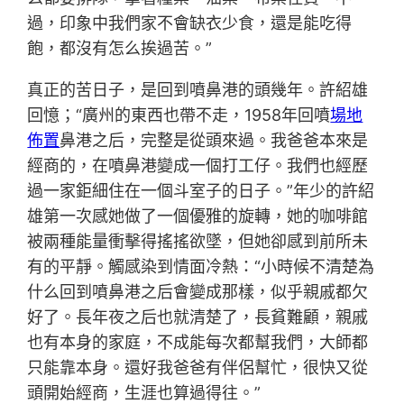
過，印象中我們家不會缺衣少食，還是能吃得
飽，都沒有怎么挨過苦。”
真正的苦日子，是回到噴鼻港的頭幾年。許紹雄
回憶；“廣州的東西也帶不走，1958年回噴
場地
佈置
鼻港之后，完整是從頭來過。我爸爸本來是
經商的，在噴鼻港變成一個打工仔。我們也經歷
過一家鉅細住在一個斗室子的日子。”年少的許紹
雄第一次感她做了一個優雅的旋轉，她的咖啡館
被兩種能量衝擊得搖搖欲墜，但她卻感到前所未
有的平靜。觸感染到情面冷熱：“小時候不清楚為
什么回到噴鼻港之后會變成那樣，似乎親戚都欠
好了。長年夜之后也就清楚了，長貧難顧，親戚
也有本身的家庭，不成能每次都幫我們，大師都
只能靠本身。還好我爸爸有伴侶幫忙，很快又從
頭開始經商，生涯也算過得往。”