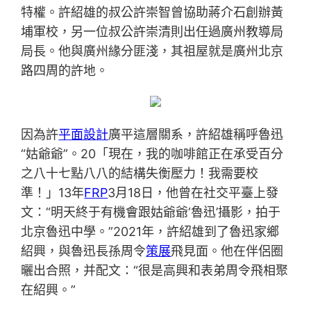
特權。許紹雄的叔公許崇智曾協助蔣介石創辦黃
埔軍校，另一位叔公許崇清則出任過廣州教導局
局長。他與廣州緣分匪淺，其祖屋就是廣州北京
路四周的許地。
因為許
平面設計
廣平這層關系，許紹雄稱呼魯迅
“姑爺爺”。20「現在，我的咖啡館正在承受百分
之八十七點八八的結構失衡壓力！我需要校
準！」13年
FRP
3月18日，他曾在社交平臺上發
文：“明天終于有機會跟姑爺爺‘魯迅’攝影，拍于
北京魯迅中學。”2021年，許紹雄到了魯迅家鄉
紹興，與魯迅長孫周令
策展
飛見面。他在伴侶圈
曬出合照，并配文：“很是高興和表弟周令飛相聚
在紹興。”