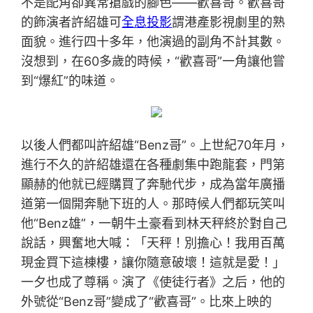
不是配角卻異常搶戲的腳色——歡喜哥。歡喜哥
的飾演者許紹雄可
全息投影
謂港產影視劇里的熟
面貌。進行四十多年，他演過的副角不計其數。
沒想到，在60多歲的時候，“歡喜哥”一角讓他嘗
到“爆紅”的味道。
以後人們都叫許紹雄“Benz哥”。上世紀70年月，
進行不久的許紹雄還在各種劇集中跑龍套，門第
顯赫的他就已經購買了奔馳代步，成為當年廣播
道第一個開奔馳下班的人。那時候人們都玩笑叫
他“Benz雄”，一朝牛土豪看到林天秤終於對自己
說話，興奮地大喊：「天秤！別擔心！我用百萬
現金買下這棟樓，讓你隨意破壞！這就是愛！」
一夕也成了尊稱。演了《使徒行者》之后，他的
外號從“Benz哥”變成了“歡喜哥”。比來上映的