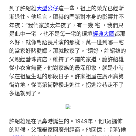
到了許紹雄
大型公仔
這一輩，祖上的榮光已經漸
漸退往。他坦言，顯赫的門第對本身的影響并不
年夜：“我們家族太年夜了，有十幾 宅 ，我們只
是此中一宅 。也不是每一宅的環境
經典大圖
都那
么好，就像粵語長片演的那樣，萬一碰到哪一宅
的當家好賭愛嫖，那就敗家了。”還好，許紹雄的
父親經營珠寶店，維持了不錯的家道，讓許紹雄
從小衣食無憂。他對家族的最深印象，就是小時
候在祖屋生涯的那段日子。許家祖屋在廣州高第
街許地，從高第街牌樓走進往，拐進冷巷走不了
多遠就到了。
許紹雄是在噴鼻港誕生的。1949年，他1歲擺佈
的時候，父親舉家回廣州經商。他回憶：“那時候