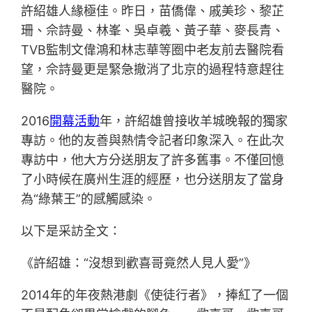
許紹雄人緣極佳。昨日，苗僑偉、戚美珍、黎芷
珊、佘詩曼、林峯、吳卓羲、黃子華、麥長青、
TVB監制文偉鴻和林志華等圈中老友前去醫院看
望，佘詩曼更是緊急撤消了北京的過程特意趕往
醫院。
2016
開幕活動
年，許紹雄曾接收羊城晚報的獨家
專訪。他的友善與熱情令記者印象深入。在此次
專訪中，他大方分送朋友了許多舊事。不僅回憶
了小時候在廣州生涯的經歷，也分送朋友了當身
為“綠葉王”的感觸感染。
以下是采訪全文：
《許紹雄：“沒想到歡喜哥竟然人見人愛”》
2014年的年夜熱港劇《使徒行者》，捧紅了一個