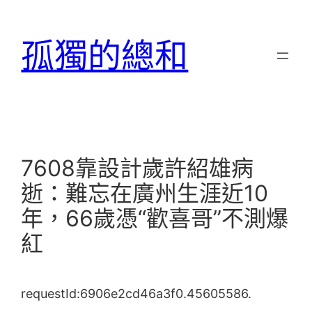
跳
至
孤獨的總和
主
要
內
容
7608靠設計歲許紹雄病
逝：難忘在廣州生涯近10
年，66歲憑“歡喜哥”不測爆
紅
requestId:6906e2cd46a3f0.45605586.