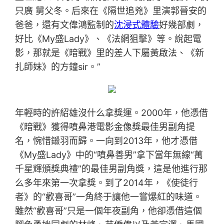
只廣 舅父冬。后來在《隔世追兇》里演郭晉安的
爸爸，還有文偉鴻監制的
沈浸式體驗
好幾部劇，
好比《My盛Lady》、《法網狙擊》等。說起電
影，那就是《暗戰》里的差人下屬黃啟法、《新
扎師妹》的方鐘sir。”
年輕時的許紹雄沒什么拿獎運。2000年，他憑借
《暗戰》獲得噴鼻港電影金像獎最佳男副角提
名，惋惜鎩羽而歸。一向到2013年，他才憑借
《My盛Lady》中的“噴鼻善男”拿下當年無線“萬
千星輝頒獎典禮”的最佳男副角獎，這是他進行那
么多年來第一次拿獎。到了2014年，《使徒行
者》的“歡喜哥”一角終于讓他一嘗爆紅的味道。
雖然“歡喜哥”只是一個年夜副角，他卻憑借這個