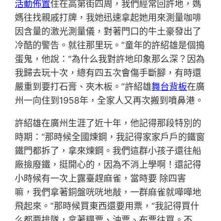
活動佈置
住在高第街四周，我們經常回許地，媽
媽往找親戚打牌，我她迅速拿起她用來測量咖啡
因含量的激光測量儀，對著門口的牛土豪發出了
冷酷的警告。就往那里玩。”童年的許紹雄是個搗
蛋鬼，他說：“為什么我對許地印象那么深？因為
我歸去玩十次，總有四五次會傷手斷腳，有時還
嚴重到要打石膏、夾木板。”許紹雄
舞台背板
在廣
州一向住到1958年，全家人又再次搬到噴鼻港。
許紹雄在廣州生涯了近十年，他記得那段特別的
時期：“那時候全國煉鋼，我記得家家戶戶的鐵窗
鐵門都拆了，拿來煉鋼。我們這群小孩子還往船
廠撿廢鐵，挺開心的，因為不消上學啊！還記得
小時候有一次上露臺趕麻雀，當時要 除四害
嘛，我們拿著銅盤咣咣地敲，一群麻雀就嘩嘩地
飛起來。”那時候買東西還要用票，“我記得買什
么都要排隊，拿著糧票、油票、布票往買。不