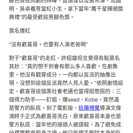
腳色勇挫同劇的林峰、苗僑偉以及黃宗澤、馬國
明、吳卓羲等當紅小生，拿下當年“萬千星輝頒獎
典禮”的最受歡迎男腳色獎。
莫名爆紅
“沒有歡喜哥，也要有人演老爸啊”
對于“歡喜哥”的走紅，許紹雄坦言覺得有點莫名
其妙：“真的想不到會有那么多人喜歡。在劇集
里，他沒有戳穿成分，一向都以反派的抽像出
現，沒想到這個反派竟然人見人愛。”依照劇情設
定，歡喜哥這個黑社會老邁也當得挺憋屈的：三
個得力助手——釘姐、爆seed、Kobe，竟然滿
是警方的臥底。到了電影版，
玖陽視覺
導演文偉
鴻終于正式為歡喜哥洗白，原來歡喜哥本身也是
警方臥底：當年他的接頭人被謀殺，為了避免成
分裸露惹來殺身之禍，他只能親手刪除本身的臥