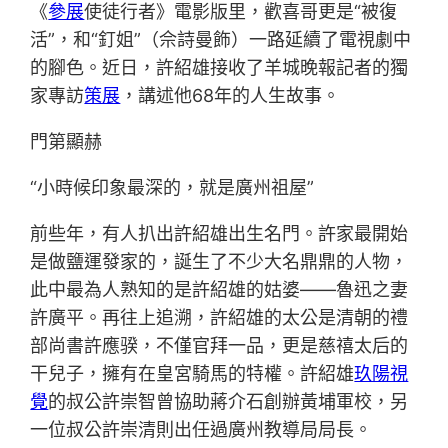
《
參展
使徒行者》電影版里，歡喜哥更是“被復
活”，和“釘姐”（佘詩曼飾）一路延續了電視劇中
的腳色。近日，許紹雄接收了羊城晚報記者的獨
家專訪
策展
，講述他68年的人生故事。
門第顯赫
“小時候印象最深的，就是廣州祖屋”
前些年，有人扒出許紹雄出生名門。許家最開始
是做鹽運發家的，誕生了不少大名鼎鼎的人物，
此中最為人熟知的是許紹雄的姑婆——魯迅之妻
許廣平。再往上追溯，許紹雄的太公是清朝的禮
部尚書許應骙，不僅官拜一品，更是慈禧太后的
干兒子，擁有在皇宮騎馬的特權。許紹雄
玖陽視
覺
的叔公許崇智曾協助蔣介石創辦黃埔軍校，另
一位叔公許崇清則出任過廣州教導局局長。