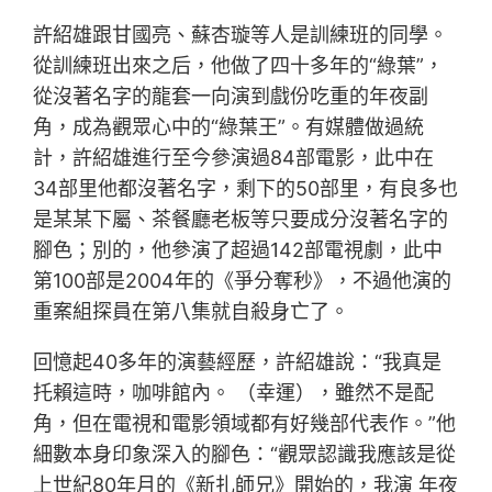
許紹雄跟甘國亮、蘇杏璇等人是訓練班的同學。
從訓練班出來之后，他做了四十多年的“綠葉”，
從沒著名字的龍套一向演到戲份吃重的年夜副
角，成為觀眾心中的“綠葉王”。有媒體做過統
計，許紹雄進行至今參演過84部電影，此中在
34部里他都沒著名字，剩下的50部里，有良多也
是某某下屬、茶餐廳老板等只要成分沒著名字的
腳色；別的，他參演了超過142部電視劇，此中
第100部是2004年的《爭分奪秒》，不過他演的
重案組探員在第八集就自殺身亡了。
回憶起40多年的演藝經歷，許紹雄說：“我真是
托賴這時，咖啡館內。 （幸運），雖然不是配
角，但在電視和電影領域都有好幾部代表作。”他
細數本身印象深入的腳色：“觀眾認識我應該是從
上世紀80年月的《新扎師兄》開始的，我演 年夜