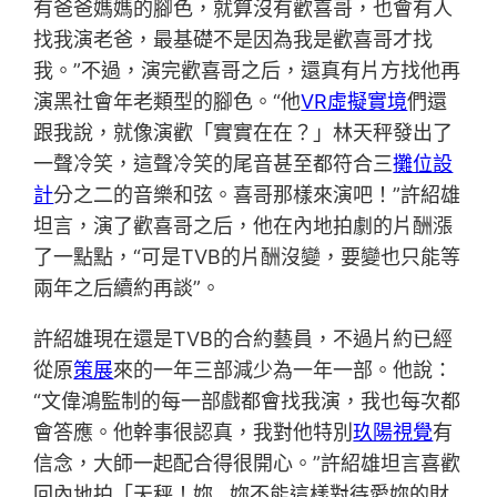
有爸爸媽媽的腳色，就算沒有歡喜哥，也會有人
找我演老爸，最基礎不是因為我是歡喜哥才找
我。”不過，演完歡喜哥之后，還真有片方找他再
演黑社會年老類型的腳色。“他
VR虛擬實境
們還
跟我說，就像演歡「實實在在？」林天秤發出了
一聲冷笑，這聲冷笑的尾音甚至都符合三
攤位設
計
分之二的音樂和弦。喜哥那樣來演吧！”許紹雄
坦言，演了歡喜哥之后，他在內地拍劇的片酬漲
了一點點，“可是TVB的片酬沒變，要變也只能等
兩年之后續約再談”。
許紹雄現在還是TVB的合約藝員，不過片約已經
從原
策展
來的一年三部減少為一年一部。他說：
“文偉鴻監制的每一部戲都會找我演，我也每次都
會答應。他幹事很認真，我對他特別
玖陽視覺
有
信念，大師一起配合得很開心。”許紹雄坦言喜歡
回內地拍「天秤！妳…妳不能這樣對待愛妳的財