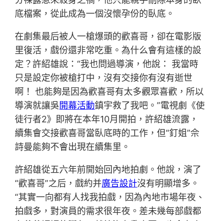
底檔案，從此成為一個沒懷孕份的臥底。
在劇集最后被人一槍爆頭的歡喜哥，卻在電影版
里復活，戲份還非常吃重。為什么會有這樣的設
定？許紹雄說：“我也問過導演，他說： 我當時
只是設定你被槍打中，沒有交接你有沒有逝世
啊！ 也能夠是因為歡喜哥有太多觀眾喜歡，所以
導演就讓吳
開幕活動
鎮宇救了我吧。”電視劇《使
徒行者2》即將在本年10月開拍，許紹雄流露，
續集會交接歡喜哥當臥底時的工作，但“釘姐”佘
詩曼能夠不會出現在續集里。
許紹雄從五六年前開始回內地拍劇。他說，演了
“歡喜哥”之后，戲約并
廣告設計
沒有明顯增多。
“其實一向都有人找我拍戲，因為內地市場年夜、
拍戲多，對演員的需求很年夜。差未幾每部戲都