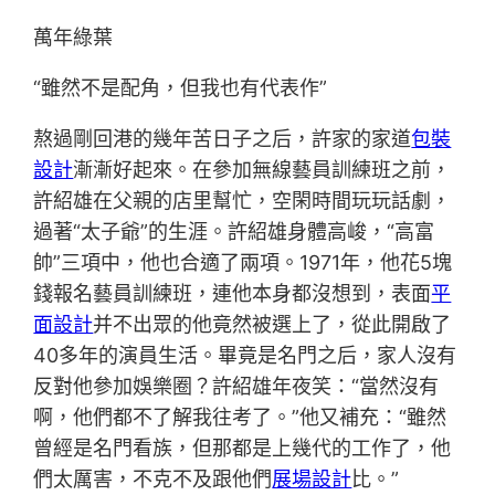
萬年綠葉
“雖然不是配角，但我也有代表作”
熬過剛回港的幾年苦日子之后，許家的家道
包裝
設計
漸漸好起來。在參加無線藝員訓練班之前，
許紹雄在父親的店里幫忙，空閑時間玩玩話劇，
過著“太子爺”的生涯。許紹雄身體高峻，“高富
帥”三項中，他也合適了兩項。1971年，他花5塊
錢報名藝員訓練班，連他本身都沒想到，表面
平
面設計
并不出眾的他竟然被選上了，從此開啟了
40多年的演員生活。畢竟是名門之后，家人沒有
反對他參加娛樂圈？許紹雄年夜笑：“當然沒有
啊，他們都不了解我往考了。”他又補充：“雖然
曾經是名門看族，但那都是上幾代的工作了，他
們太厲害，不克不及跟他們
展場設計
比。”