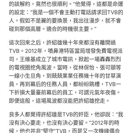
的談解約，竟然也很順利。”他覺得，這都是命運
的設定：“我是一個不會主動打電話請求回TVB的
人。假如不是麗的要換景，我出往漫步，就不會
碰到那個高層。適合的時機很主要。”
這次回來之后，許紹雄幾十年來都沒有離開過
TVB。2012年，噴鼻港特區當局增發免費電視派
司，王維基成立了城市電訊，掀起一場轟轟烈烈
的電視圈挖角風波。當時，從林保怡、張可頤等
一線小生旦角，到兢兢業業任務幾十年的甘草演
員，再到幕后的任務人員，都紛紛跳槽，TVB一
下折損大量臺前幕后的員工，可謂元氣年夜傷。
即便這般，這場風波都沒能把許紹雄挖走。
良多人都覺得許紹雄是TVB的奸臣，他卻說：“我
沒有決心要走，也沒有決心要留。”2012年的時
候，他也并非“堅守”TVB，而是又一次機緣偶合