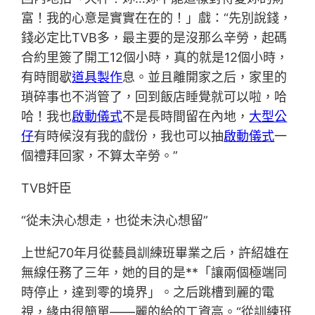
富！我的心意是實實在在的！」戲：“先別說錢，
錢必定比TVB多，最主要的是沒那么辛勞，起碼
合約里簽了開工12個小時，真的就是12個小時，
有時間歇
道具製作
息。並且離開家之后，家里的
瑣碎事也不消管了，回到飯店睡覺就可以啦，哈
哈！我也
啟動儀式
不是長時間留在內地，
大型公
仔
有時候沒有我的戲份，我也可以抽
啟動儀式
一
個禮拜回家，不算太辛勞。”
TVB奸臣
“從未決心想走，也從未決心想留”
上世紀70年月從藝員訓練班畢業之后，許紹雄在
無線任務了三年，她的目的是**「讓兩個極端同
時停止，達到零的境界」。之后跳槽到麗的電
視，緣由很簡單——麗的給的工資高。“從訓練班