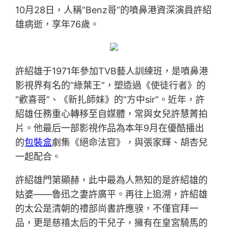
10月28日，人稱“Benz哥”的噴鼻港資深演員許紹
雄病逝，享年76歲。
許紹雄于1971年參加TVB藝人訓練班，是噴鼻港
影視界有名的“綠葉王”，塑造過《使徒行者》的
“歡喜哥”、《新扎師妹》的“方中sir”。近年，許
紹雄任務重心轉移至自媒體，常與女兒許慧菁拍
片。他最后一部影視作品為本年9月在優酷播出
的
包裝盒
劇集《絕命法官》，與張家輝、胡杏兒
一起配合。
許紹雄門第顯赫，此中最為人熟知的是許紹雄的
姑婆——魯迅之妻許廣平。再往上追溯，許紹雄
的太公是清朝的禮部尚書許應骙，不僅官拜一
品，更是慈禧太后的干兒子，擁有在皇宮騎馬的