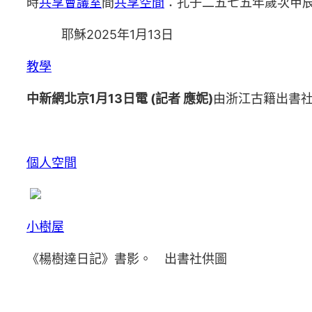
時
共享會議室
間
共享空間
：孔子二五七五年歲次甲
耶穌2025年1月13日
教學
中新網北京1月13日電 (記者 應妮)
由浙江古籍出書
個人空間
小樹屋
《楊樹達日記》書影。 出書社供圖