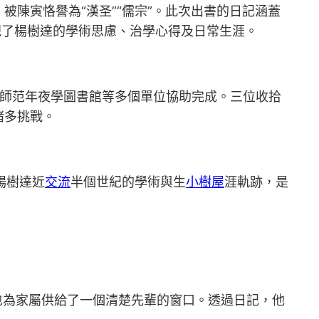
陳寅恪譽為“漢圣”“儒宗”。此次出書的日記涵蓋
展現了楊樹達的學術思慮、治學心得及日常生涯。
南師范年夜學圖書館等多個單位協助完成。三位收拾
諸多挑戰。
楊樹達近
交流
半個世紀的學術與生
小樹屋
涯軌跡，是
也為家屬供給了一個清楚先輩的窗口。透過日記，他