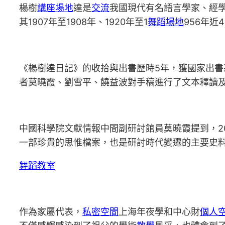
楊樹
講座場地
達是
交流
我國現代有名語言學家、經學
其1907年至1908年、1920年至1
舞蹈場地
956年
《楊樹達日記》的收拾與出書歷時5年，獲國家出
者莫曉霞、劉雪平、饒益波對手稿進行了文本釋讀
中國科學院文獻情報中間副研討館員莫曉霞提到，20
一部珍貴的思惟檔案，也是研討時代變遷的主要史
舞蹈教室
作為家屬代表，
私密空間
上海年夜學和中心財
個人