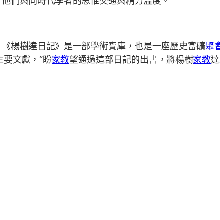
了他們與同時代學者的思惟交通與精力溫度。
，《楊樹達日記》是一部學術寶庫，也是一座歷史富礦
聚
主要文獻，“盼
家教
望通過這部日記的出書，將楊樹
家教
達