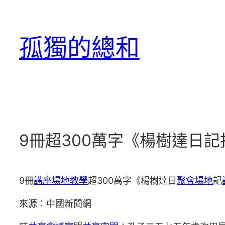
跳
至
孤獨的總和
主
要
內
容
9冊超300萬字《楊樹達日
9冊
講座場地
教學
超300萬字《楊樹達日
聚會場地
記
來源：中國新聞網