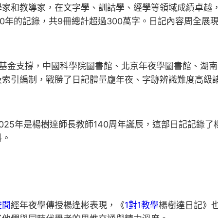
家和教導家，在文字學、訓詁學、經學等領域成績卓越，被
近40年的記錄，共9冊總計超過300萬字。日記內容周全
書基金支撐，中國科學院圖書館、北京年夜學圖書館、湖
及索引編制，戰勝了日記體量龐年夜、字跡辨識難度高級
25年是楊樹達師長教師140周年誕辰，這部日記記錄了
料。
空間
經年夜學傳授楊逢彬表現，《
1對1教學
楊樹達日記》