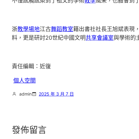
不僅感觸感染到了祖父的學術
教學
風采，也體會到
浙
教學場地
江古
舞蹈教室
籍出書社社長王旭斌表現
料，更是研討20世紀中國文明
共享會議室
與學術的
責任編輯：近復
個人空間
admin
2025 年 3 月 7 日
發佈留言