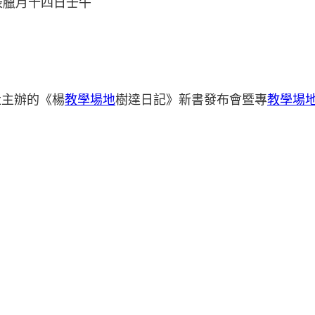
辰臘月十四日壬午
社主辦的《楊
教學場地
樹達日記》新書發布會暨專
教學場