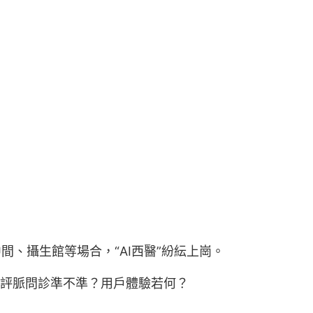
、攝生館等場合，“AI西醫”紛紜上崗。
”評脈問診準不準？用戶體驗若何？