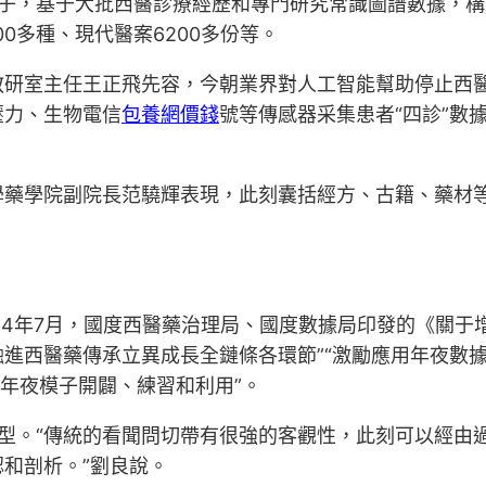
年夜模子，基于大批西醫診療經歷和專門研究常識圖譜數據
00多種、現代醫案6200多份等。
研室主任王正飛先容，今朝業界對人工智能幫助停止西醫
壓力、生物電信
包養網價錢
號等傳感器采集患者“四診”數
學藥學院副院長范驍輝表現，此刻囊括經方、古籍、藥材
24年7月，國度西醫藥治理局、國度數據局印發的《關于
進西醫藥傳承立異成長全鏈條各環節”“激勵應用年夜數
能年夜模子開闢、練習和利用”。
化轉型。“傳統的看聞問切帶有很強的客觀性，此刻可以經
和剖析。”劉良說。