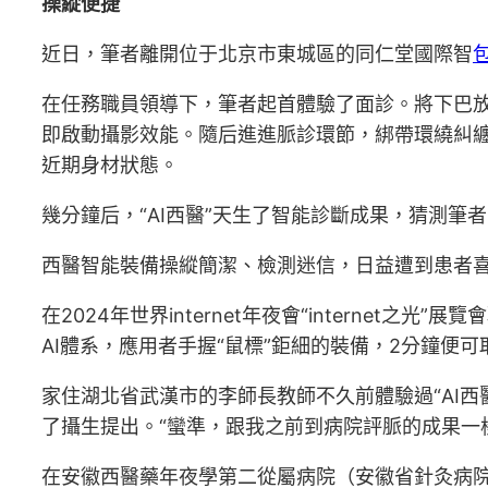
操縱便捷
近日，筆者離開位于北京市東城區的同仁堂國際智
在任務職員領導下，筆者起首體驗了面診。將下巴
即啟動攝影效能。隨后進進脈診環節，綁帶環繞糾纏
近期身材狀態。
幾分鐘后，“AI西醫”天生了智能診斷成果，猜測
西醫智能裝備操縱簡潔、檢測迷信，日益遭到患者
在2024年世界internet年夜會“interne
AI體系，應用者手握“鼠標”鉅細的裝備，2分鐘便
家住湖北省武漢市的李師長教師不久前體驗過“AI
了攝生提出。“蠻準，跟我之前到病院評脈的成果一
在安徽西醫藥年夜學第二從屬病院（安徽省針灸病院