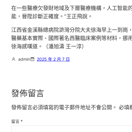
在一些醫療欠發財地域及下層醫療機構，人工智能
能，晉陞診斷正確度。”王正飛說。
江西省金溪縣總病院滸灣分院大夫徐海早上一到崗
醫藥基本實際、國際著名西醫臨床案例等材料，挪用
徐海感嘆道。（潘旭濤 王一淳）
admin
2025 年 2 月 7 日
發佈留言
發佈留言必須填寫的電子郵件地址不會公開。
必填
留言
*