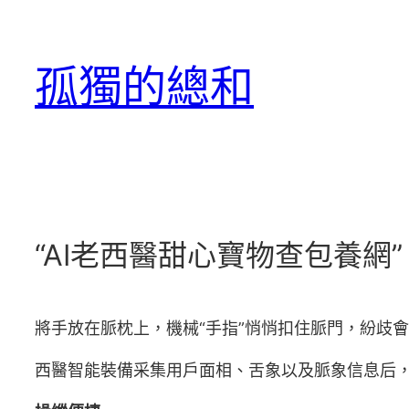
跳
至
孤獨的總和
主
要
內
容
“AI老西醫甜心寶物查包養網
將手放在脈枕上，機械“手指”悄悄扣住脈門，紛歧
西醫智能裝備采集用戶面相、舌象以及脈象信息后，