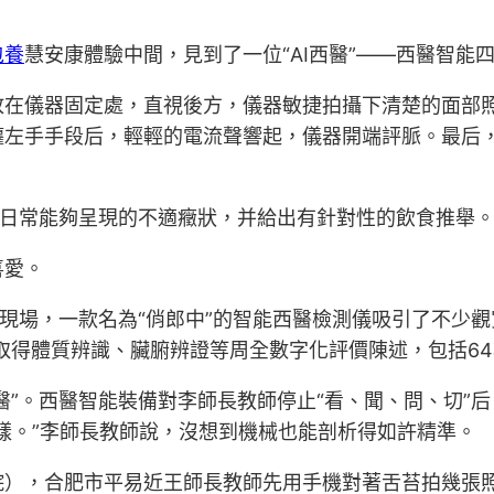
包養
慧安康體驗中間，見到了一位“AI西醫”——西醫智能
放在儀器固定處，直視後方，儀器敏捷拍攝下清楚的面部
左手手段后，輕輕的電流聲響起，儀器開端評脈。最后，
筆者日常能夠呈現的不適癥狀，并給出有針對性的飲食推舉
喜愛。
t之光”展覽會現場，一款名為“俏郎中”的智能西醫檢測儀吸引
可取得體質辨識、臟腑辨證等周全數字化評價陳述，包括64
西醫”。西醫智能裝備對李師長教師停止“看、聞、問、切”
樣。”李師長教師說，沒想到機械也能剖析得如許精準。
），合肥市平易近王師長教師先用手機對著舌苔拍幾張照