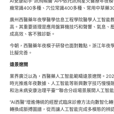
AI安康助手“訊飛曉醫”APP依托訊飛星火醫療
癥常識400多種、穴位常識400多種、常用中草藥3
廣州西醫藥年夜學醫學信息工程學院醫學人工智能教
高。其重要道理是應用盤算機技巧和聲響、氣息、
成高效、客不雅診斷。
今朝，西醫藥年夜模子研發也面對難點。浙江年夜
比擬完善。
遠景遼闊
業界廣泛以為，西醫藥人工智能範疇遠景遼闊。20
時光推進年夜數據、人工智能等新興數字技巧慢慢融
和治未病安康治理平臺”“聯合分歧場景展開人工智
“AI西醫”增進傳統的經歷式臨床診療方法向數智
轉換成脈搏圖譜，從而讓人工智能完成多模態的辨認