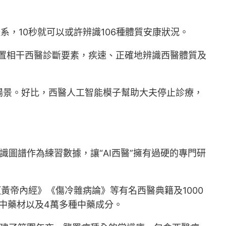
系，10秒就可以或許辨識106種體質安康狀況。
置相干西醫診斷要素，疾速、正確地辨識西醫體質及
場景。好比，西醫人工智能模子幫助大夫停止診療，
圖譜作為練習數據，讓“AI西醫”擁有過硬的專門研
黃帝內經》《傷冷雜病論》等有名西醫典籍及1000
種中藥材以及4萬多種中藥成分。