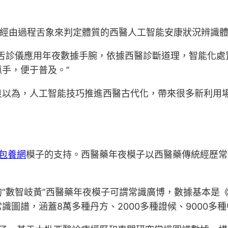
種經由過程舌象來判定體質的西醫人工智能安康狀況辨識體
“舌診儀應用年夜數據手腕，依據西醫診斷道理，智能化處
抓手，便于普及。”
良以為，人工智能技巧推進西醫古代化，帶來很多新利用
包養網
模子的支持。西醫藥年夜模子以西醫藥傳統經歷常識
“數智岐黃”西醫藥年夜模子可謂常識廣博，數據基本是《
圖譜，涵蓋8萬多種丹方、2000多種證候、9000多