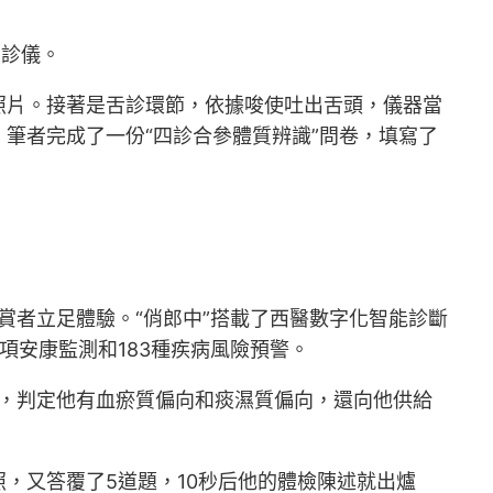
四診儀。
照片。接著是舌診環節，依據唆使吐出舌頭，儀器當
筆者完成了一份“四診合參體質辨識”問卷，填寫了
。
了不少觀賞者立足體驗。“俏郎中”搭載了西醫數字化智能診斷
項安康監測和183種疾病風險預警。
后，判定他有血瘀質偏向和痰濕質偏向，還向他供給
，又答覆了5道題，10秒后他的體檢陳述就出爐