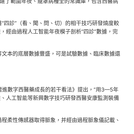
，構建了範圍年夜、籠罩病種全的常識庫，包含西醫病
“四診”（看、聞、問、切）的相干技巧研發燒度較
據，經由過程人工智能年夜模子剖析“四診”數據，完
等文本的底層數據豐盛，可是試驗數據、臨床數據還
增進數字西醫藥成長的若干看法》提出，“用3—5年
據、人工智能等新興數字技巧研發西醫安康監測裝備
由過程柔性傳感器取得脈象，并經由過程脈象儀記載、