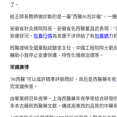
了。
給王師長教師做診斷的是一臺“西醫AI舌診儀”，一
安徽省針灸病院院長、安徽省名西醫董昌武表現：
安康狀況，
包養行情
為安康干涉供給了有
包養網
力
西醫證候全國重點試驗室主任、中國工程院院士劉
輔助小我停止安康保護、特性化慢病治理等。
常識廣博
“AI西醫”可以或許精準評脈問診，背后是西醫藥年夜
究常識佈景。
由華東師范年夜學、上海西醫藥年夜學等結合研發的
多本古籍和西醫藥文獻，構成高東西的品質的中藥常識