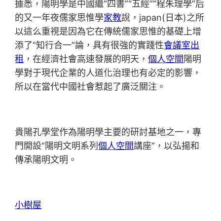
據悉，陽明學是中國繼“四書”“五經”“程朱理學”后
的又一年夜儒家思惟學
家教
說，japan(日本)之所
以這么重視是因為它在傳統儒家思惟的基礎上增
添了“知行合一”論，具有很強的實踐性
會議室出
租
，在經濟社會高速發展的明天，
個人空間
陽明
學對于現代企業的人道化治理也有必定的影響，
所以在當代中國社會惹起了廣泛關注。
貴陽孔學堂作為陽明學主要的研討基地之一，專
門開設“陽明文明系列
個人空間
講座”，以弘揚和
傳承陽明文明。
小樹屋