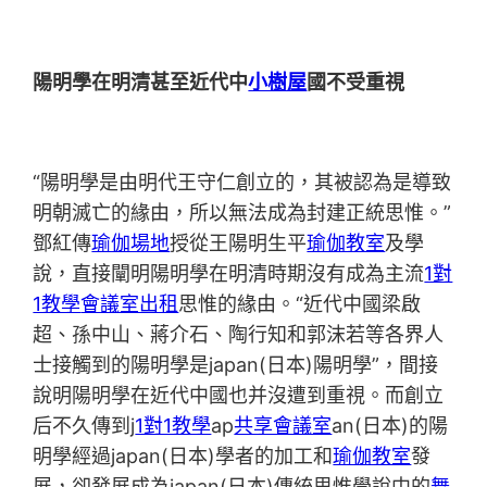
陽明學在明清甚至近代中
小樹屋
國不受重視
“陽明學是由明代王守仁創立的，其被認為是導致
明朝滅亡的緣由，所以無法成為封建正統思惟。”
鄧紅傳
瑜伽場地
授從王陽明生平
瑜伽教室
及學
說，直接闡明陽明學在明清時期沒有成為主流
1對
1教學
會議室出租
思惟的緣由。“近代中國梁啟
超、孫中山、蔣介石、陶行知和郭沫若等各界人
士接觸到的陽明學是japan(日本)陽明學”，間接
說明陽明學在近代中國也并沒遭到重視。而創立
后不久傳到j
1對1教學
ap
共享會議室
an(日本)的陽
明學經過japan(日本)學者的加工和
瑜伽教室
發
展，卻發展成為japan(日本)傳統思惟學說中的
舞