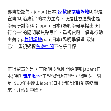
鄧傳授認為，japan(日本)
家教
陽
講座場地
明學是
宣傳“明治維新”的精力主導，既是社會運動也是
學術研討學科；japan(日本)陽明學最早提出“知
行合一”的陽明學焦點思惟，重視實踐，倡導行動
主義；ja
舞蹈場地
pan(日本)陽明學倡導“致知
己”，重視過程
私密空間
不在乎目標。
值得留意的是，王陽明學說剛開始傳到japan(日
本)時叫
講座場地
“王學”或“姚江學”，陽明學一詞
是1990年中期由japan(日本)“和制漢語”演變而
來，并傳到中國。