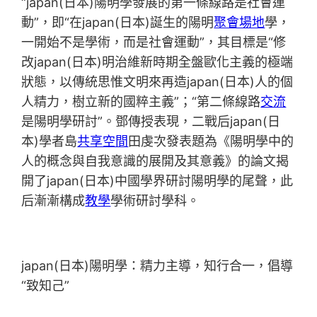
“japan(日本)陽明學發展的第一條線路是社會運
動”，即“在japan(日本)誕生的陽明
聚會場地
學，
一開始不是學術，而是社會運動”，其目標是“修
改japan(日本)明治維新時期全盤歐化主義的極端
狀態，以傳統思惟文明來再造japan(日本)人的個
人精力，樹立新的國粹主義”；“第二條線路
交流
是陽明學研討”。鄧傳授表現，二戰后japan(日
本)學者島
共享空間
田虔次發表題為《陽明學中的
人的概念與自我意識的展開及其意義》的論文揭
開了japan(日本)中國學界研討陽明學的尾聲，此
后漸漸構成
教學
學術研討學科。
japan(日本)陽明學：精力主導，知行合一，倡導
“致知己”